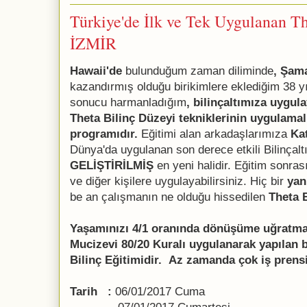
Türkiye'de İlk ve Tek Uygulanan Th
İZMİR
Hawaii'de
bulunduğum zaman diliminde
, Şama
kazandırmış olduğu birikimlere eklediğim 38 yı
sonucu harmanladığım
,
bilinçaltımıza uygula
Theta Bilinç Düzeyi tekniklerinin uygulamalı
programıdır.
Eğitimi alan arkadaşlarımıza
Kat
Dünya'da uygulanan son derece etkili Bilinçaltı
GELİŞTİRİLMİŞ
en yeni halidir. Eğitim sonrası
ve diğer kişilere uygulayabilirsiniz.
Hiç bir
yan
be an çalışmanın ne olduğu hissedilen
Theta B
Yaşamınızı 4/1 oranında dönüşüme uğratmak
Mucizevi 80/20 Kuralı uygulanarak yapılan b
Bilinç Eğitimidir. Az zamanda çok iş prensi
Tarih :
06/01/2017 Cuma