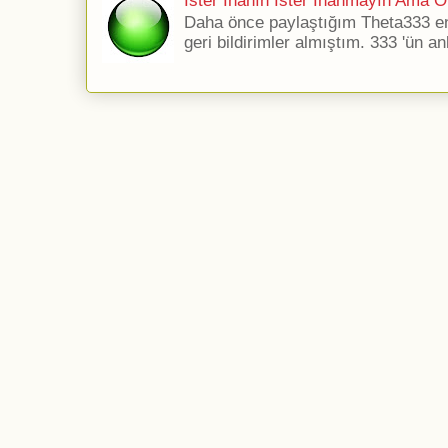
İster İnanın İster İnanmayın Ama Ol
Daha önce paylaştığım Theta333 ener
geri bildirimler almıştım. 333 'ün an