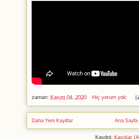
zaman:
Kasım 04, 2020
Hiç yorum yok:
Daha Yeni Kayıtlar
Ana Sayfa
Kaydol:
Kayıtlar (