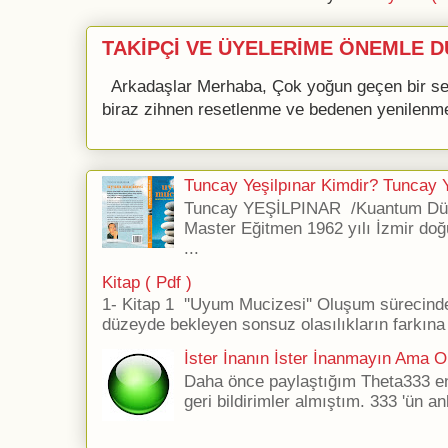
TAKİPÇİ VE ÜYELERİME ÖNEMLE D
Arkadaşlar Merhaba, Çok yoğun geçen bir se
biraz zihnen resetlenme ve bedenen yenilenme 
Tuncay Yeşilpınar Kimdir? Tuncay Ye
Tuncay YEŞİLPINAR /Kuantum Düş
Master Eğitmen 1962 yılı İzmir doğ
...
Kitap ( Pdf )
1- Kitap 1 ''Uyum Mucizesi'' Oluşum sürecind
düzeyde bekleyen sonsuz olasılıkların farkına 
İster İnanın İster İnanmayın Ama Ol
Daha önce paylaştığım Theta333 ener
geri bildirimler almıştım. 333 'ün an