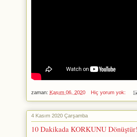
zaman:
Kasım 06, 2020
Hiç yorum yok:
4 Kasım 2020 Çarşamba
10 Dakikada KORKUNU Dönüştür