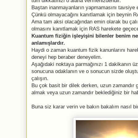
tüm dikkatinizi o alana vermenizdendir.
Baştan inanmayanların yapmamasını tavsiye 
Çünkü olmayacağını kanıtlamak için beynin RA
Ama tam aksi olacağından emin olarak bu çal
olmasını kanıtlamak için RAS harekete geçece
Kuantum fiziğin işleyişini bilenler benim n
anlamışlardır.
Haydi o zaman kuantum fizik kanunlarını hare
deneyi hep beraber deneyelim.
Aşağıdaki noktaya parmağınızı 1 dakikanın üze
sonucuna odaklanın ve o sonucun sizde oluşt
çalışın.
Bu çok basit bir dilek derken, uzun zamandır 
almak veya uzun zamandır beklediğiniz bir habe
Buna siz karar verin ve bakın bakalım nasıl b