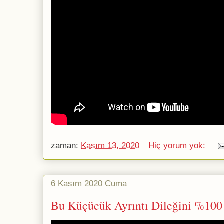
zaman:
Kasım 13, 2020
Hiç yorum yok:
6 Kasım 2020 Cuma
Bu Küçücük Ayrıntı Dileğini %