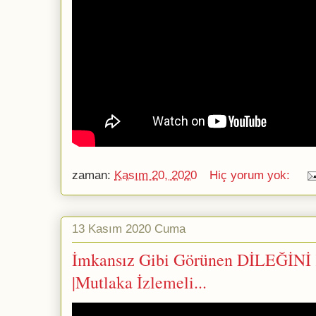
zaman:
Kasım 20, 2020
Hiç yorum yok:
13 Kasım 2020 Cuma
İmkansız Gibi Görünen DİLEĞİNİ K
|Mutlaka İzlemeli...