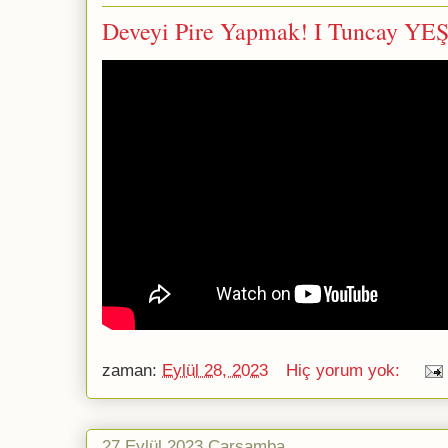
Deveyi Pire Yapmak! I Tuncay Y
zaman:
Eylül 28, 2023
Hiç yorum yok:
27 Eylül 2023 Çarşamba