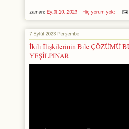
zaman:
Eylül 10, 2023
Hiç yorum yok:
7 Eylül 2023 Perşembe
İkili İlişkilerinin Bile ÇÖZÜMÜ B
YEŞİLPINAR