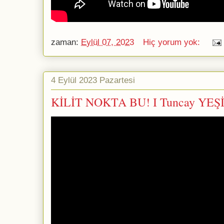
zaman:
Eylül 07, 2023
Hiç yorum yok:
4 Eylül 2023 Pazartesi
KİLİT NOKTA BU! I Tuncay YEŞ