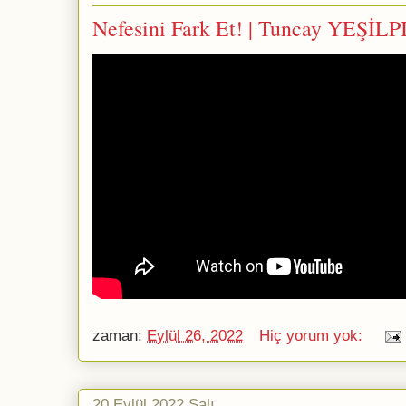
Nefesini Fark Et! | Tuncay YEŞİL
zaman:
Eylül 26, 2022
Hiç yorum yok:
20 Eylül 2022 Salı