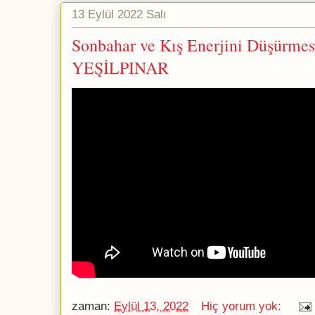
13 Eylül 2022 Salı
Sonbahar ve Kış Enerjini Düşürmes
YEŞİLPINAR
zaman:
Eylül 13, 2022
Hiç yorum yok: