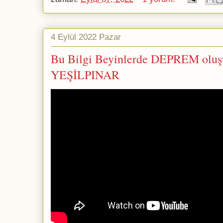
4 Eylül 2022 Pazar
Bu Bilgi Beyinlerde DEPREM oluştu
YEŞİLPINAR