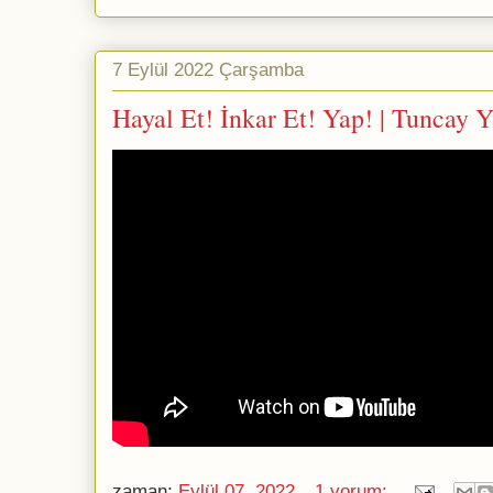
7 Eylül 2022 Çarşamba
Hayal Et! İnkar Et! Yap! | Tunca
zaman:
Eylül 07, 2022
1 yorum: