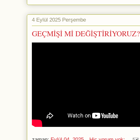
4 Eylül 2025 Perşembe
GEÇMİŞİ Mİ DEĞİŞTİRİYORUZ? 
zaman:
Eylül 04, 2025
Hiç yorum yok: