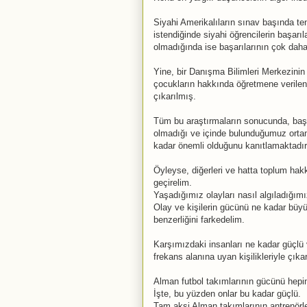
Siyahi Amerikalıların sınav başında te
istendiğinde siyahi öğrencilerin başar
olmadığında ise başarılarının çok daha 
Yine, bir Danışma Bilimleri Merkezini
çocukların hakkında öğretmene verilen ön
çıkarılmış.
Tüm bu araştırmaların sonucunda, başa
olmadığı ve içinde bulunduğumuz ortam
kadar önemli olduğunu kanıtlamaktadır
Öyleyse, diğerleri ve hatta toplum hak
geçirelim.
Yaşadığımız olayları nasıl algıladığımı
Olay ve kişilerin gücünü ne kadar büyü
benzerliğini farkedelim.
Karşımızdaki insanları ne kadar güçlü
frekans alanına uyan kişilikleriyle çıkar
Alman futbol takımlarının gücünü hepimi
İşte, bu yüzden onlar bu kadar güçlü.
Tam aksi Alman takımlarının antrenörler