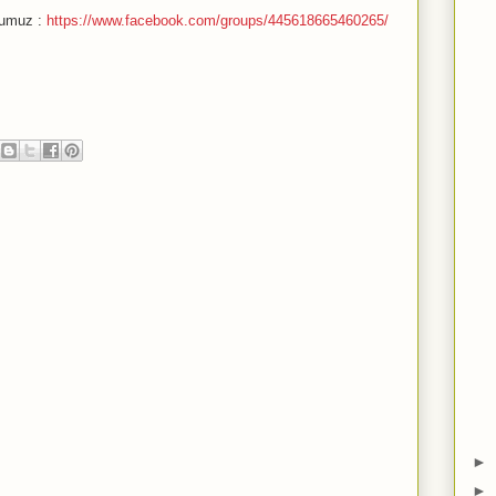
bumuz :
https://www.facebook.com/groups/445618665460265/
►
►