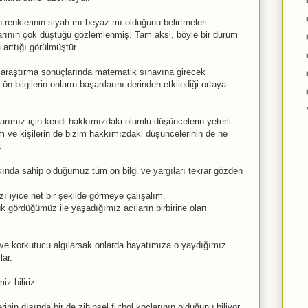
n renklerinin siyah mı beyaz mı olduğunu belirtmeleri
ılarının çok düştüğü gözlemlenmiş. Tam aksi, böyle bir durum
arttığı görülmüştür.
n araştırma sonuçlarında matematik sınavına girecek
 bilgilerin onların başarılarını derinden etkilediği ortaya
rımız için kendi hakkımızdaki olumlu düşüncelerin yeterli
 ve kişilerin de bizim hakkımızdaki düşüncelerinin de ne
.
kında sahip olduğumuz tüm ön bilgi ve yargıları tekrar gözden
zı iyice net bir şekilde görmeye çalışalım.
k gördüğümüz ile yaşadığımız acıların birbirine olan
 ve korkutucu algılarsak onlarda hayatımıza o yaydığımız
lar.
z biliriz.
inin dışında bir de zihinsel futbol koçlarının olduğunu biliyor