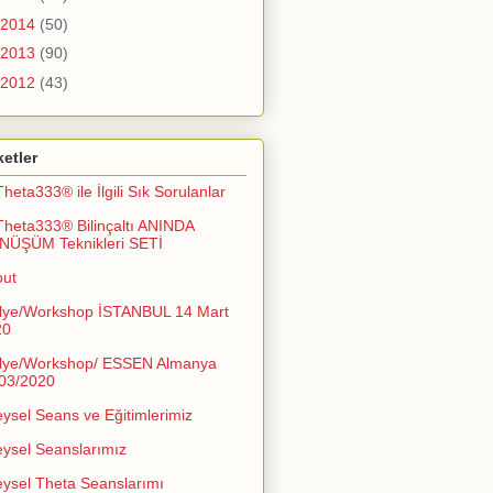
2014
(50)
2013
(90)
2012
(43)
ketler
Theta333® ile İlgili Sık Sorulanlar
Theta333® Bilinçaltı ANINDA
NÜŞÜM Teknikleri SETİ
out
lye/Workshop İSTANBUL 14 Mart
20
lye/Workshop/ ESSEN Almanya
03/2020
eysel Seans ve Eğitimlerimiz
eysel Seanslarımız
eysel Theta Seanslarımı