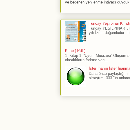
ve bedenen yenilenme ihtiyacı duyduk.
Tuncay Yeşilpınar Kimdir
Tuncay YEŞİLPINAR /Ku
yılı İzmir doğumludur. L
Kitap ( Pdf )
1- Kitap 1 ''Uyum Mucizesi'' Oluşum 
olasılıkların farkına varı...
İster İnanın İster İnanm
Daha önce paylaştığım The
almıştım. 333 'ün anlamı 