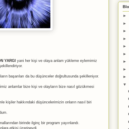
Blo
►
►
►
►
►
►
N YARGI
yani her kişi ve olaya anlam yükleme eylemimiz
►
ekillendiriyor.
►
arın başarıları da bu düşünceler doğrultusunda şekilleniyor.
►
▼
imiz anlamlar bize kişi ve olayların bize nasıl gözükmesi
e kişiler hakkındaki düşüncelerimizin onların nasıl biri
ldum.
allarından birinde ilginç bir program yayınlandı.
nlara etkisi üzerineydi.