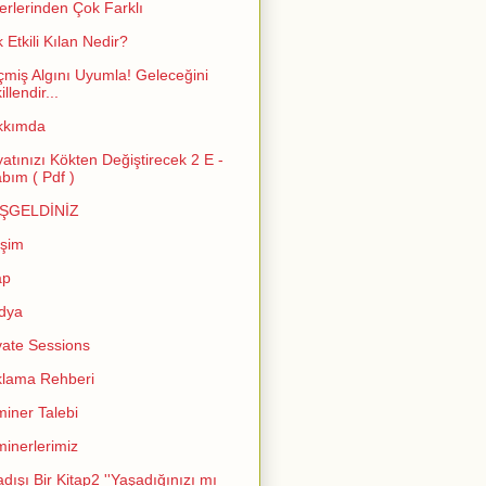
erlerinden Çok Farklı
 Etkili Kılan Nedir?
miş Algını Uyumla! Geleceğini
llendir...
kkımda
atınızı Kökten Değiştirecek 2 E -
abım ( Pdf )
ŞGELDİNİZ
işim
ap
dya
vate Sessions
lama Rehberi
iner Talebi
inerlerimiz
adışı Bir Kitap2 ''Yaşadığınızı mı