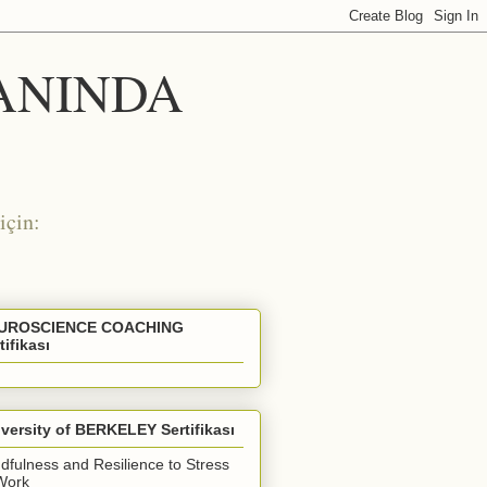
 ANINDA
için:
UROSCIENCE COACHING
tifikası
versity of BERKELEY Sertifikası
dfulness and Resilience to Stress
Work