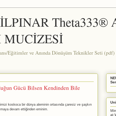
ŞİLPINAR Theta333®
 MUCİZESİ
Eğitimler ve Anında Dönüşüm Teknikler Seti (pdf) 
NE
Ser
duğun Gücü Bilsen Kendinden Bile
Uni
imizi koskoca bir dünya aleminin ortasında çaresiz ve şaşkın
 olmaya devam ettiğinden eminim.
Min
at 