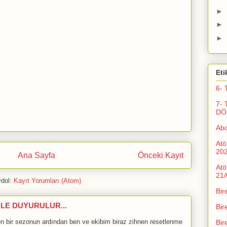
►
►
►
Eti
6- 
7- 
DÖ
Ab
Atö
20
Ana Sayfa
Önceki Kayıt
Atö
21/
dol:
Kayıt Yorumları (Atom)
Bir
LE DUYURULUR...
Bir
bir sezonun ardından ben ve ekibim biraz zihnen resetlenme
Bir