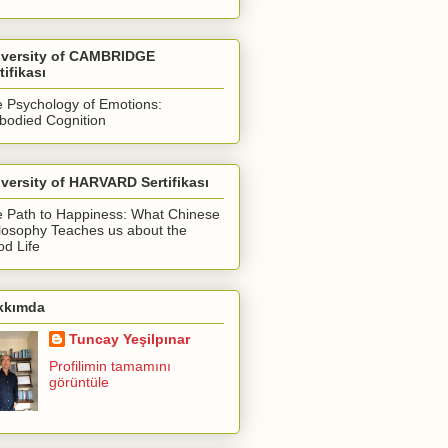
iversity of CAMBRIDGE
tifikası
 Psychology of Emotions:
odied Cognition
versity of HARVARD Sertifikası
 Path to Happiness: What Chinese
losophy Teaches us about the
d Life
kkımda
Tuncay Yeşilpınar
Profilimin tamamını
görüntüle