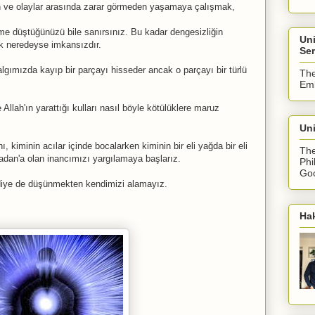
san ve olaylar arasında zarar görmeden yaşamaya çalışmak,
me düştüğünüzü bile sanırsınız. Bu kadar dengesizliğin
Un
k neredeyse imkansızdır.
Ser
gımızda kayıp bir parçayı hisseder ancak o parçayı bir türlü
The
Emb
Allah'ın yarattığı kulları nasıl böyle kötülüklere maruz
Uni
 kiminin acılar içinde bocalarken kiminin bir eli yağda bir eli
The
dan'a olan inancımızı yargılamaya başlarız.
Phi
Goo
 diye de düşünmekten kendimizi alamayız.
Ha