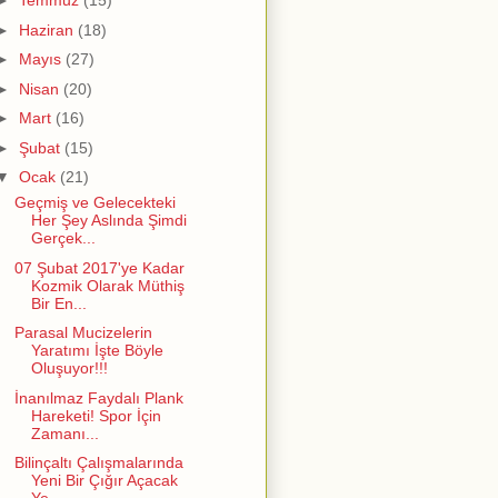
►
Temmuz
(15)
►
Haziran
(18)
►
Mayıs
(27)
►
Nisan
(20)
►
Mart
(16)
►
Şubat
(15)
▼
Ocak
(21)
Geçmiş ve Gelecekteki
Her Şey Aslında Şimdi
Gerçek...
07 Şubat 2017'ye Kadar
Kozmik Olarak Müthiş
Bir En...
Parasal Mucizelerin
Yaratımı İşte Böyle
Oluşuyor!!!
İnanılmaz Faydalı Plank
Hareketi! Spor İçin
Zamanı...
Bilinçaltı Çalışmalarında
Yeni Bir Çığır Açacak