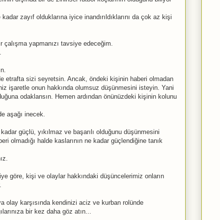
kadar zayıf olduklarına iyice inandırıldıklarını da çok az kişi
bir çalışma yapmanızı tavsiye edeceğim.
.
ın.
e etrafta sizi seyretsin. Ancak, öndeki kişinin haberi olmadan
niz işaretle onun hakkında olumsuz düşünmesini isteyin. Yani
olduğuna odaklansın. Hemen ardından önünüzdeki kişinin kolunu
lde aşağı inecek.
e kadar güçlü, yıkılmaz ve başarılı olduğunu düşünmesini
beri olmadığı halde kaslarının ne kadar güçlendiğine tanık
ız.
iye göre, kişi ve olaylar hakkındaki düşüncelerimiz onların
.
ya olay karşısında kendinizi aciz ve kurban rolünde
larınıza bir kez daha göz atın...