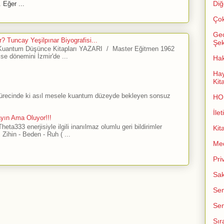
Diğ
 Eğer ...
Çok
Geç
? Tuncay Yeşilpınar Biyografisi...
Şeki
antum Düşünce Kitapları YAZARI / Master Eğitmen 1962
ise dönemini İzmir'de ...
Ha
Hay
Kit
sürecinde ki asıl mesele kuantum düzeyde bekleyen sonsuz
HO
İlet
ayın Ama Oluyor!!!
ta333 enerjisiyle ilgili inanılmaz olumlu geri bildirimler
Kit
Zihin - Beden - Ruh ( ...
Me
Pri
Sak
Sem
Sem
Sır