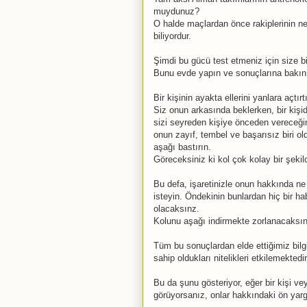
muydunuz?
O halde maçlardan önce rakiplerinin ne 
biliyordur.
Şimdi bu gücü test etmeniz için size 
Bunu evde yapın ve sonuçlarına bakın
Bir kişinin ayakta ellerini yanlara açtırt
Siz onun arkasında beklerken, bir kişid
sizi seyreden kişiye önceden vereceği
onun zayıf, tembel ve başarısız biri 
aşağı bastırın.
Göreceksiniz ki kol çok kolay bir şeki
Bu defa, işaretinizle onun hakkında n
isteyin. Öndekinin bunlardan hiç bir ha
olacaksınz.
Kolunu aşağı indirmekte zorlanacaksın
Tüm bu sonuçlardan elde ettiğimiz bilg
sahip oldukları nitelikleri etkilemektedir
Bu da şunu gösteriyor, eğer bir kişi ve
görüyorsanız, onlar hakkındaki ön yargı