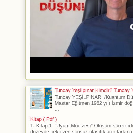
Tuncay Yeşilpınar Kimdir? Tuncay Ye
Tuncay YEŞİLPINAR /Kuantum Düş
Master Eğitmen 1962 yılı İzmir doğ
...
Kitap ( Pdf )
1- Kitap 1 ''Uyum Mucizesi'' Oluşum sürecind
düzeyde bekleyen sonsuz olasılıkların farkına 