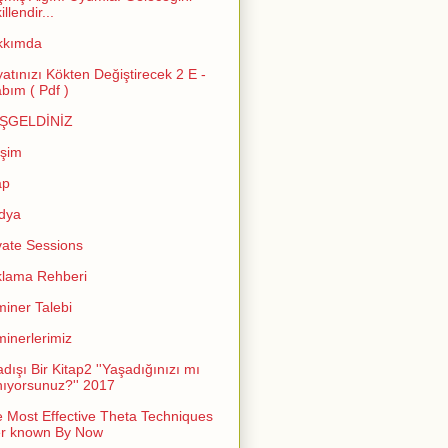
llendir...
kkımda
atınızı Kökten Değiştirecek 2 E -
abım ( Pdf )
ŞGELDİNİZ
işim
ap
dya
vate Sessions
lama Rehberi
iner Talebi
inerlerimiz
adışı Bir Kitap2 ''Yaşadığınızı mı
ıyorsunuz?'' 2017
 Most Effective Theta Techniques
er known By Now