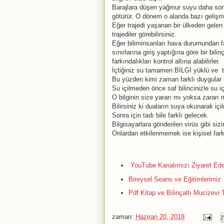
Barajlara düşen yağmur suyu daha sonra
götürür. O dönem o alanda bazı gelişmel
Eğer trajedi yaşanan bir ülkeden gelen
trajediler görebilirsiniz.
Eğer biliminsanları hava durumundan f
sınırlarına giriş yaptığına göre bir bili
farkındalıkları kontrol altına alabilirler.
İçtiğiniz su tamamen BİLGİ yüklü ve tü
Bu yüzden kimi zaman farklı duygular iç
Su içilmeden önce saf bilincinizle su için
O bilginin size yararı mı yoksa zararı
Bilirsiniz ki duaların suya okunarak içi
Sonra için tadı bile farklı gelecek.
Bilgisayarlara gönderilen virüs gibi siz
Onlardan etkilenmemek ise kişisel fark
YouTube Kanalımızı Ziyaret Edeb
Bireysel Seans ve Eğitimlerimiz
Pdf Kitap ve Bilinçaltı Mucizevi 
zaman:
Haziran 20, 2018