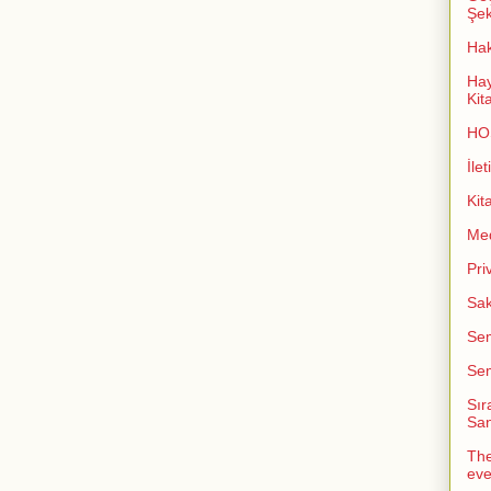
Şeki
Ha
Hay
Kit
HO
İlet
Kit
Me
Pri
Sak
Sem
Sem
Sır
San
The
ev