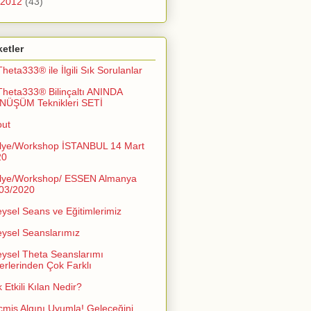
2012
(43)
ketler
Theta333® ile İlgili Sık Sorulanlar
Theta333® Bilinçaltı ANINDA
NÜŞÜM Teknikleri SETİ
out
lye/Workshop İSTANBUL 14 Mart
20
lye/Workshop/ ESSEN Almanya
03/2020
eysel Seans ve Eğitimlerimiz
eysel Seanslarımız
eysel Theta Seanslarımı
erlerinden Çok Farklı
 Etkili Kılan Nedir?
miş Algını Uyumla! Geleceğini