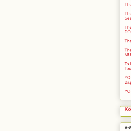
The
The
Sea
The
DÖN
Th
Th
MUC
To 
Tec
YOL
Baş
YO
Kö
At