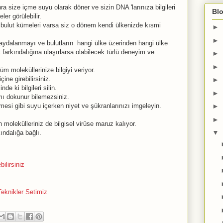
 size içme suyu olarak döner ve sizin DNA 'larınıza bilgileri
Blo
er görülebilir.
 bulut kümeleri varsa siz o dönem kendi ülkenizde kısmi
►
►
aydalanmayı ve bulutların hangi ülke üzerinden hangi ülke
nç farkındalığına ulaşırlarsa olabilecek türlü deneyim ve
►
►
m moleküllerinize bilgiyi veriyor.
ine girebilirsiniz.
►
de ki bilgileri silin.
►
 mı dokunur bilemezsiniz.
lmesi gibi suyu içerken niyet ve şükranlarınızı imgeleyin.
►
►
in molekülleriniz de bilgisel virüse maruz kalıyor.
▼
ındalığa bağlı.
ilirsiniz
Teknikler Setimiz