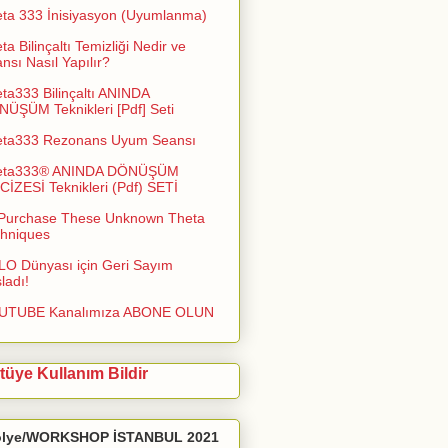
ta 333 İnisiyasyon (Uyumlanma)
ta Bilinçaltı Temizliği Nedir ve
nsı Nasıl Yapılır?
ta333 Bilinçaltı ANINDA
ÜŞÜM Teknikleri [Pdf] Seti
eta333 Rezonans Uyum Seansı
eta333® ANINDA DÖNÜŞÜM
İZESİ Teknikleri (Pdf) SETİ
Purchase These Unknown Theta
hniques
O Dünyası için Geri Sayım
ladı!
UTUBE Kanalımıza ABONE OLUN
tüye Kullanım Bildir
ölye/WORKSHOP İSTANBUL 2021