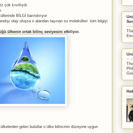
iniz çok kısıtlıydı.
p.
üllerinde BİLGİ barındırıyor.
Un
ğandışı olay oluşsa o alandan taşınan su molekülleri tüm bilgiyi
Ser
The
ğü ülkenin ortak bilinç seviyesini etkiliyor.
Emb
Uni
The
Phi
Goo
Ha
 ülkelerden gelen bulutlar o ülke bilincinin düzeyine uygun