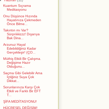
▼
Haziran
(11)
Kuantum Sıçrama
Meditasyonu
Onu Düşünce Hızında
Hayatınıza Çekmeden
Önce Bilme...
Takıntın mı Var?
Sürpriiiiiizzz! Dışarıya
Bak Dina...
Arzunuz Hayal
Edebildiğiniz Kadar
Gerçekleşir! (ÇO...
Müthiş Etkili Bir Çalışma.
Değişime Hazır
Olduğunu...
Saçma Gibi Gelebilir Ama
İçtiğiniz Suya Çok
Dikkat...
Sorunlarınıza Karşı Çok
Etkili ve Farklı Bir EFT
T...
ŞİFA MEDİTASYONU!
HÜCRESEL DEĞİŞİM!