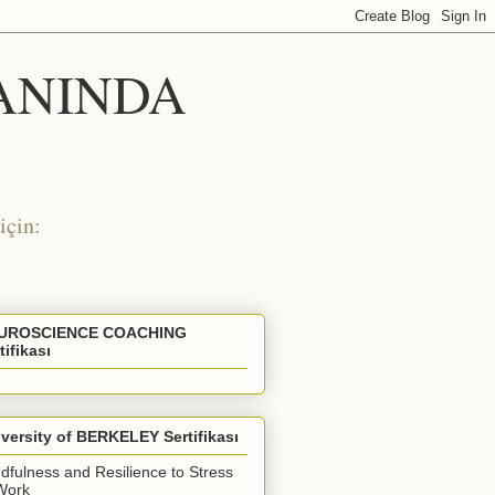
 ANINDA
için:
UROSCIENCE COACHING
tifikası
versity of BERKELEY Sertifikası
dfulness and Resilience to Stress
Work