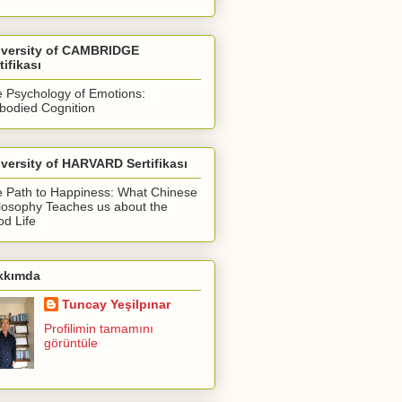
iversity of CAMBRIDGE
tifikası
 Psychology of Emotions:
odied Cognition
versity of HARVARD Sertifikası
 Path to Happiness: What Chinese
losophy Teaches us about the
d Life
kkımda
Tuncay Yeşilpınar
Profilimin tamamını
görüntüle