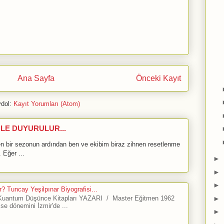
Ana Sayfa
Önceki Kayıt
dol:
Kayıt Yorumları (Atom)
LE DUYURULUR...
bir sezonun ardından ben ve ekibim biraz zihnen resetlenme
 Eğer ...
►
►
►
? Tuncay Yeşilpınar Biyografisi...
antum Düşünce Kitapları YAZARI / Master Eğitmen 1962
►
ise dönemini İzmir'de ...
►