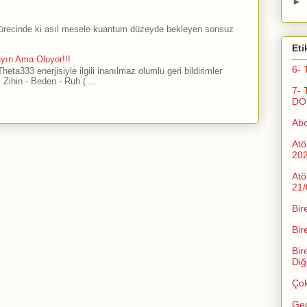
►
sürecinde ki asıl mesele kuantum düzeyde bekleyen sonsuz
Eti
ayın Ama Oluyor!!!
6- 
ta333 enerjisiyle ilgili inanılmaz olumlu geri bildirimler
Zihin - Beden - Ruh ( ...
7- 
DÖ
Ab
Atö
20
Atö
21/
Bir
Bir
Bir
Diğ
Çok
Geç