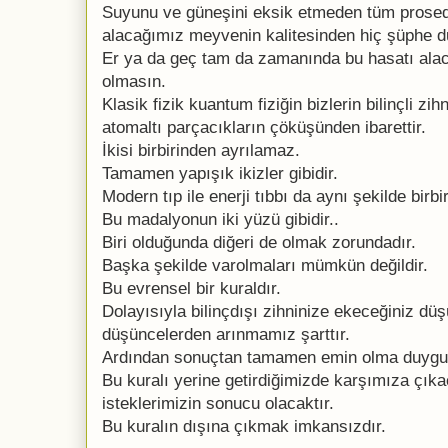
Suyunu ve güneşini eksik etmeden tüm prose
alacağımız meyvenin kalitesinden hiç şüphe 
Er ya da geç tam da zamanında bu hasatı ala
olmasın.
Klasik fizik kuantum fiziğin bizlerin bilinçli zi
atomaltı parçacıkların çöküşünden ibarettir.
İkisi birbirinden ayrılamaz.
Tamamen yapışık ikizler gibidir.
Modern tıp ile enerji tıbbı da aynı şekilde birb
Bu madalyonun iki yüzü gibidir..
Biri olduğunda diğeri de olmak zorundadır.
Başka şekilde varolmaları mümkün değildir.
Bu evrensel bir kuraldır.
Dolayısıyla bilinçdışı zihninize ekeceğiniz d
düşüncelerden arınmamız şarttır.
Ardından sonuçtan tamamen emin olma duygus
Bu kuralı yerine getirdiğimizde karşımıza çı
isteklerimizin sonucu olacaktır.
Bu kuralın dışına çıkmak imkansızdır.