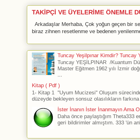
TAKİPÇİ VE ÜYELERİME ÖNEMLE D
Arkadaşlar Merhaba, Çok yoğun geçen bir se
biraz zihnen resetlenme ve bedenen yenilenme 
Tuncay Yeşilpınar Kimdir? Tuncay Ye
Tuncay YEŞİLPINAR /Kuantum Düş
Master Eğitmen 1962 yılı İzmir doğ
...
Kitap ( Pdf )
1- Kitap 1 ''Uyum Mucizesi'' Oluşum sürecind
düzeyde bekleyen sonsuz olasılıkların farkına 
İster İnanın İster İnanmayın Ama Ol
Daha önce paylaştığım Theta333 ener
geri bildirimler almıştım. 333 'ün an