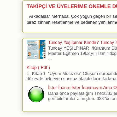
TAKİPÇİ VE ÜYELERİME ÖNEMLE D
Arkadaşlar Merhaba, Çok yoğun geçen bir se
biraz zihnen resetlenme ve bedenen yenilenme 
Tuncay Yeşilpınar Kimdir? Tuncay Ye
Tuncay YEŞİLPINAR /Kuantum Düş
Master Eğitmen 1962 yılı İzmir doğ
...
Kitap ( Pdf )
1- Kitap 1 ''Uyum Mucizesi'' Oluşum sürecind
düzeyde bekleyen sonsuz olasılıkların farkına 
İster İnanın İster İnanmayın Ama Ol
Daha önce paylaştığım Theta333 ener
geri bildirimler almıştım. 333 'ün an