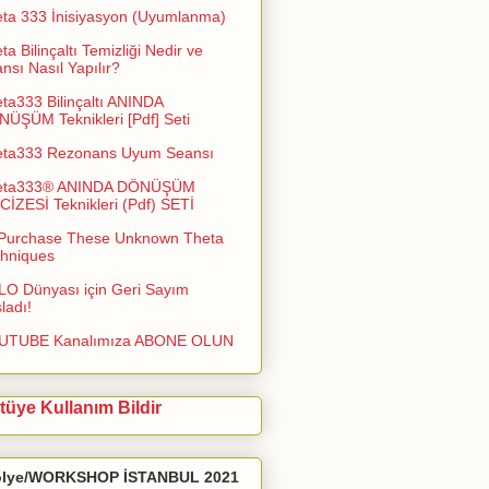
ta 333 İnisiyasyon (Uyumlanma)
ta Bilinçaltı Temizliği Nedir ve
nsı Nasıl Yapılır?
ta333 Bilinçaltı ANINDA
ÜŞÜM Teknikleri [Pdf] Seti
eta333 Rezonans Uyum Seansı
eta333® ANINDA DÖNÜŞÜM
İZESİ Teknikleri (Pdf) SETİ
Purchase These Unknown Theta
hniques
O Dünyası için Geri Sayım
ladı!
UTUBE Kanalımıza ABONE OLUN
tüye Kullanım Bildir
ölye/WORKSHOP İSTANBUL 2021