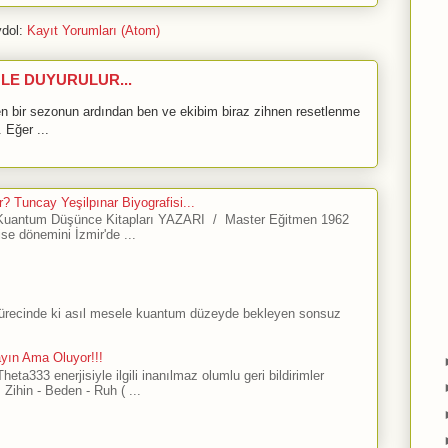
dol:
Kayıt Yorumları (Atom)
LE DUYURULUR...
bir sezonun ardından ben ve ekibim biraz zihnen resetlenme
 Eğer ...
? Tuncay Yeşilpınar Biyografisi...
antum Düşünce Kitapları YAZARI / Master Eğitmen 1962
ise dönemini İzmir'de ...
sürecinde ki asıl mesele kuantum düzeyde bekleyen sonsuz
ayın Ama Oluyor!!!
ta333 enerjisiyle ilgili inanılmaz olumlu geri bildirimler
Zihin - Beden - Ruh ( ...