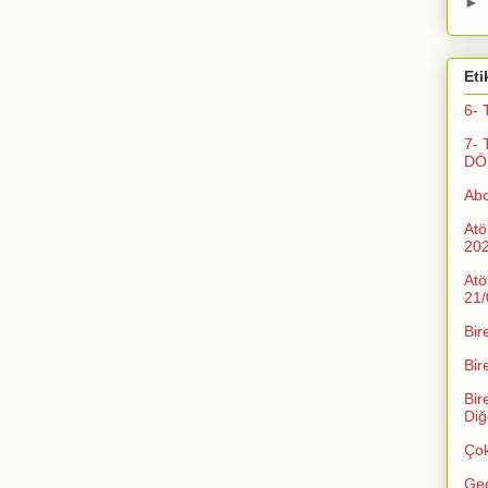
►
Eti
6- 
7- 
DÖ
Ab
Atö
20
Atö
21/
Bir
Bir
Bir
Diğ
Çok
Geç