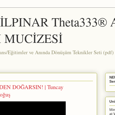
ŞİLPINAR Theta333®
 MUCİZESİ
Eğitimler ve Anında Dönüşüm Teknikler Seti (pdf) 
NE
Ser
İDEN DOĞARSIN! | Tuncay
oğuş
Uni
Min
at 