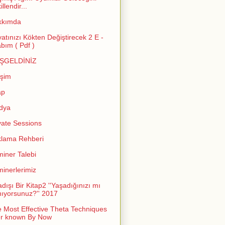
llendir...
kkımda
atınızı Kökten Değiştirecek 2 E -
abım ( Pdf )
ŞGELDİNİZ
işim
ap
dya
vate Sessions
lama Rehberi
iner Talebi
inerlerimiz
adışı Bir Kitap2 ''Yaşadığınızı mı
ıyorsunuz?'' 2017
 Most Effective Theta Techniques
er known By Now