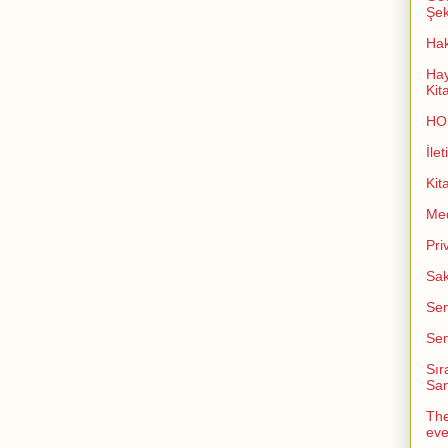
Şeki
Ha
Hay
Kit
HO
İlet
Kit
Me
Pri
Sak
Sem
Sem
Sır
San
The
ev