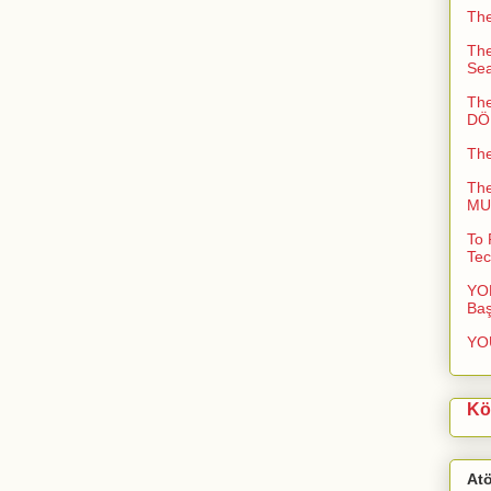
The
The
Sea
The
DÖN
Th
Th
MUC
To 
Tec
YOL
Baş
YO
Kö
At