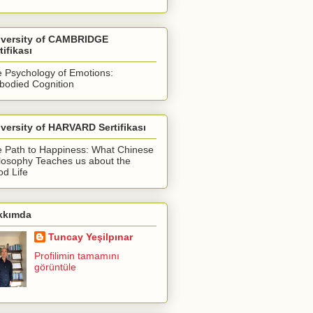
iversity of CAMBRIDGE
tifikası
 Psychology of Emotions:
odied Cognition
versity of HARVARD Sertifikası
 Path to Happiness: What Chinese
losophy Teaches us about the
d Life
kkımda
Tuncay Yeşilpınar
Profilimin tamamını
görüntüle