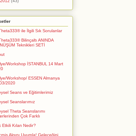
2012
(43)
ketler
Theta333® ile İlgili Sık Sorulanlar
Theta333® Bilinçaltı ANINDA
NÜŞÜM Teknikleri SETİ
out
lye/Workshop İSTANBUL 14 Mart
20
lye/Workshop/ ESSEN Almanya
03/2020
eysel Seans ve Eğitimlerimiz
eysel Seanslarımız
eysel Theta Seanslarımı
erlerinden Çok Farklı
 Etkili Kılan Nedir?
miş Algını Uyumla! Geleceğini