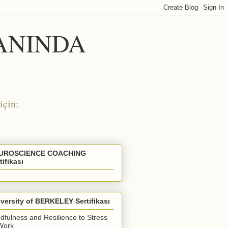
 ANINDA
için:
UROSCIENCE COACHING
tifikası
versity of BERKELEY Sertifikası
dfulness and Resilience to Stress
Work