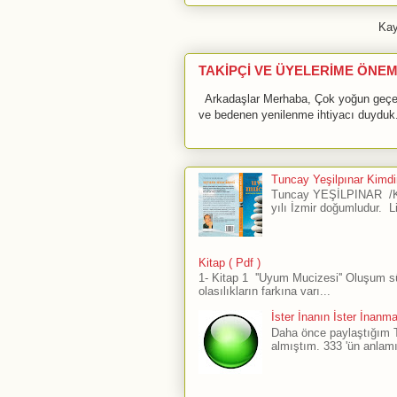
Kay
TAKİPÇİ VE ÜYELERİME ÖNEM
Arkadaşlar Merhaba, Çok yoğun geçen 
ve bedenen yenilenme ihtiyacı duyduk.
Tuncay Yeşilpınar Kimdir
Tuncay YEŞİLPINAR /Ku
yılı İzmir doğumludur. L
Kitap ( Pdf )
1- Kitap 1 ''Uyum Mucizesi'' Oluşum 
olasılıkların farkına varı...
İster İnanın İster İnanm
Daha önce paylaştığım The
almıştım. 333 'ün anlamı 