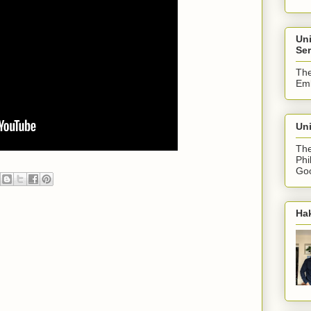
Un
Ser
The
Emb
Uni
The
Phi
Goo
Ha