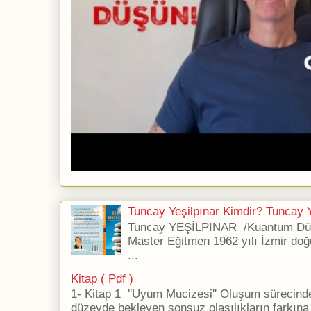
Tuncay Yeşilpınar Kimdir? Tuncay Ye
Tuncay YEŞİLPINAR /Kuantum Düş
Master Eğitmen 1962 yılı İzmir doğ
...
Kitap ( Pdf )
1- Kitap 1 ''Uyum Mucizesi'' Oluşum sürecind
düzeyde bekleyen sonsuz olasılıkların farkına 