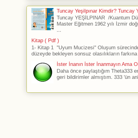
Tuncay Yeşilpınar Kimdir? Tuncay Ye
Tuncay YEŞİLPINAR /Kuantum Düş
Master Eğitmen 1962 yılı İzmir doğ
...
Kitap ( Pdf )
1- Kitap 1 ''Uyum Mucizesi'' Oluşum sürecind
düzeyde bekleyen sonsuz olasılıkların farkına 
İster İnanın İster İnanmayın Ama Ol
Daha önce paylaştığım Theta333 ener
geri bildirimler almıştım. 333 'ün an