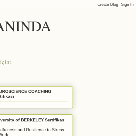
 ANINDA
için:
UROSCIENCE COACHING
tifikası
versity of BERKELEY Sertifikası
dfulness and Resilience to Stress
Work