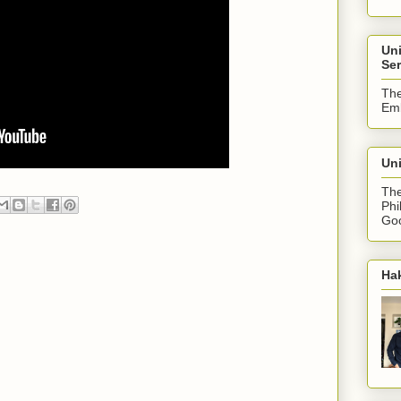
Un
Ser
The
Emb
Uni
The
Phi
Goo
Ha