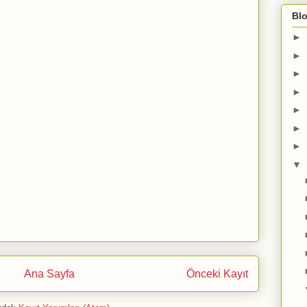
Blo
►
►
►
►
►
►
►
▼
Ana Sayfa
Önceki Kayıt