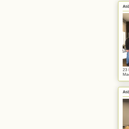
At
23 
Maç
At