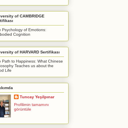
iversity of CAMBRIDGE
tifikası
 Psychology of Emotions:
odied Cognition
versity of HARVARD Sertifikası
 Path to Happiness: What Chinese
losophy Teaches us about the
d Life
kkımda
Tuncay Yeşilpınar
Profilimin tamamını
görüntüle