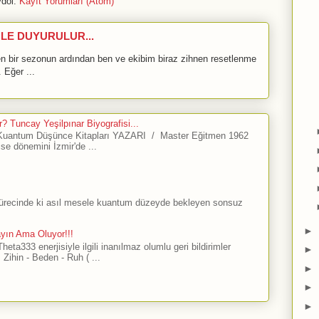
dol:
Kayıt Yorumları (Atom)
LE DUYURULUR...
bir sezonun ardından ben ve ekibim biraz zihnen resetlenme
 Eğer ...
? Tuncay Yeşilpınar Biyografisi...
antum Düşünce Kitapları YAZARI / Master Eğitmen 1962
ise dönemini İzmir'de ...
sürecinde ki asıl mesele kuantum düzeyde bekleyen sonsuz
►
ayın Ama Oluyor!!!
ta333 enerjisiyle ilgili inanılmaz olumlu geri bildirimler
►
Zihin - Beden - Ruh ( ...
►
►
►