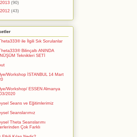
2013
(90)
2012
(43)
ketler
Theta333® ile İlgili Sık Sorulanlar
Theta333® Bilinçaltı ANINDA
NÜŞÜM Teknikleri SETİ
out
lye/Workshop İSTANBUL 14 Mart
20
lye/Workshop/ ESSEN Almanya
03/2020
eysel Seans ve Eğitimlerimiz
eysel Seanslarımız
eysel Theta Seanslarımı
erlerinden Çok Farklı
 Etkili Kılan Nedir?