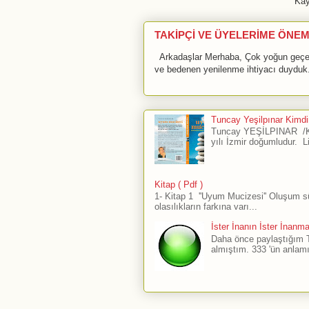
Kay
TAKİPÇİ VE ÜYELERİME ÖNEM
Arkadaşlar Merhaba, Çok yoğun geçen 
ve bedenen yenilenme ihtiyacı duyduk.
Tuncay Yeşilpınar Kimdir
Tuncay YEŞİLPINAR /Ku
yılı İzmir doğumludur. L
Kitap ( Pdf )
1- Kitap 1 ''Uyum Mucizesi'' Oluşum 
olasılıkların farkına varı...
İster İnanın İster İnanm
Daha önce paylaştığım The
almıştım. 333 'ün anlamı 