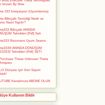
 Most Effective Theta Techniques
er known By Now
ta 333 İnisiyasyon (Uyumlanma)
ta Bilinçaltı Temizliği Nedir ve
nsı Nasıl Yapılır?
ta333 Bilinçaltı ANINDA
ÜŞÜM Teknikleri [Pdf] Seti
eta333 Rezonans Uyum Seansı
eta333® ANINDA DÖNÜŞÜM
İZESİ Teknikleri (Pdf) SETİ
Purchase These Unknown Theta
hniques
O Dünyası için Geri Sayım
ladı!
UTUBE Kanalımıza ABONE OLUN
tüye Kullanım Bildir