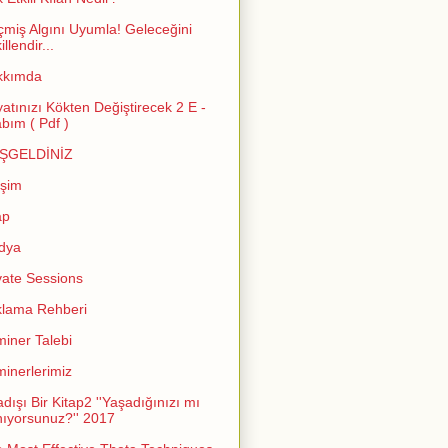
miş Algını Uyumla! Geleceğini
llendir...
kkımda
atınızı Kökten Değiştirecek 2 E -
abım ( Pdf )
ŞGELDİNİZ
işim
ap
dya
vate Sessions
lama Rehberi
iner Talebi
inerlerimiz
adışı Bir Kitap2 ''Yaşadığınızı mı
ıyorsunuz?'' 2017