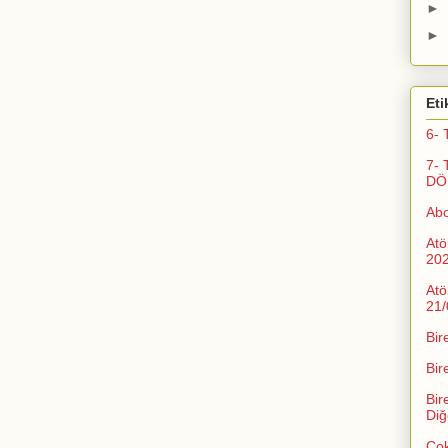
►
►
Eti
6- 
7- 
DÖ
Ab
Atö
20
Atö
21/
Bir
Bir
Bir
Diğ
Çok