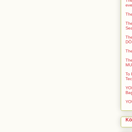
The
ev
The
The
Sea
The
DÖN
Th
Th
MUC
To 
Tec
YOL
Baş
YO
Kö