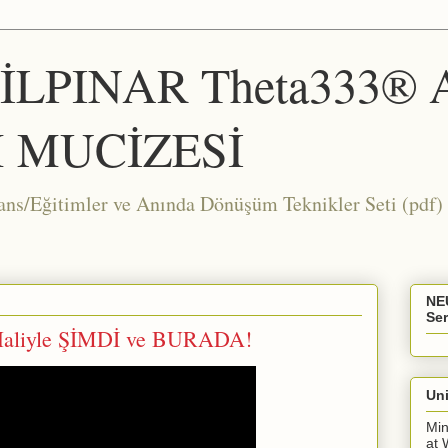
ŞİLPINAR Theta333®
 MUCİZESİ
Eğitimler ve Anında Dönüşüm Teknikler Seti (pdf) 
NE
Ser
Haliyle ŞİMDİ ve BURADA!
Uni
Min
at 