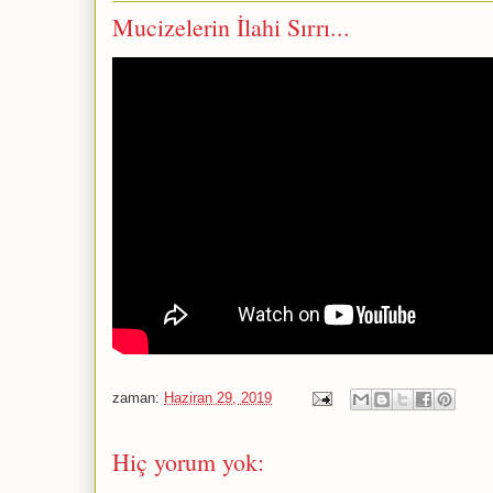
Mucizelerin İlahi Sırrı...
zaman:
Haziran 29, 2019
Hiç yorum yok: