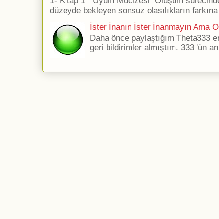
1- Kitap 1 ''Uyum Mucizesi'' Oluşum sürecind
düzeyde bekleyen sonsuz olasılıkların farkına 
İster İnanın İster İnanmayın Ama Ol
Daha önce paylaştığım Theta333 ener
geri bildirimler almıştım. 333 'ün an