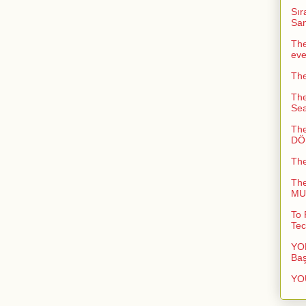
Sır
San
The
ev
The
The
Sea
The
DÖN
Th
Th
MUC
To 
Tec
YOL
Baş
YO