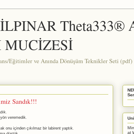
ŞİLPINAR Theta333®
 MUCİZESİ
Eğitimler ve Anında Dönüşüm Teknikler Seti (pdf) 
NE
Ser
imiz Sandık!!!
adık.
 yön veremedik.
Uni
Min
ak onu içinden çıkılmaz bir labirent yaptık.
at 
ruma düştük.