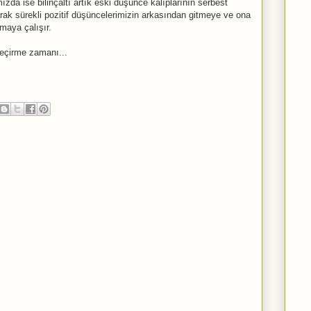
zda ise bilinçaltı artık eski düşünce kalıplarının serbest
rak sürekli pozitif düşüncelerimizin arkasından gitmeye ve ona
rmaya çalışır.
geçirme zamanı...