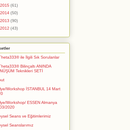
2015
(61)
2014
(50)
2013
(90)
2012
(43)
ketler
Theta333® ile İlgili Sık Sorulanlar
Theta333® Bilinçaltı ANINDA
NÜŞÜM Teknikleri SETİ
out
lye/Workshop İSTANBUL 14 Mart
20
lye/Workshop/ ESSEN Almanya
03/2020
eysel Seans ve Eğitimlerimiz
eysel Seanslarımız