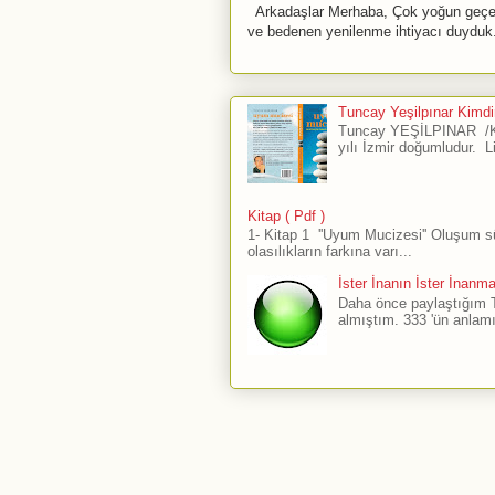
Arkadaşlar Merhaba, Çok yoğun geçen 
ve bedenen yenilenme ihtiyacı duyduk.
Tuncay Yeşilpınar Kimdir
Tuncay YEŞİLPINAR /Ku
yılı İzmir doğumludur. L
Kitap ( Pdf )
1- Kitap 1 ''Uyum Mucizesi'' Oluşum 
olasılıkların farkına varı...
İster İnanın İster İnanm
Daha önce paylaştığım The
almıştım. 333 'ün anlamı 