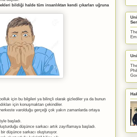
ekleri bildiği halde tüm insanlıktan kendi çıkarları uğruna
Un
Ser
The
Emb
Uni
The
Phi
Goo
Ha
lluk için bu bilgileri ya bilinçli olarak gizlediler ya da bunun
ıkları için konuşmaktan çekindiler.
 herkeste varolduğu gerçeği çok yakın zamanlarda ortaya
öyle başladı.
oluşturduğu düşünce sarkacı artık zayıflamaya başladı.
 bir düşünce sarkacı oluşturuyor.