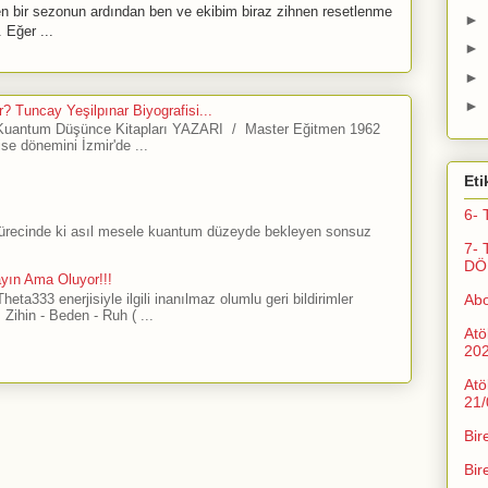
bir sezonun ardından ben ve ekibim biraz zihnen resetlenme
►
 Eğer ...
►
►
►
? Tuncay Yeşilpınar Biyografisi...
antum Düşünce Kitapları YAZARI / Master Eğitmen 1962
ise dönemini İzmir'de ...
Eti
6- 
sürecinde ki asıl mesele kuantum düzeyde bekleyen sonsuz
7- 
DÖ
ayın Ama Oluyor!!!
Ab
ta333 enerjisiyle ilgili inanılmaz olumlu geri bildirimler
Zihin - Beden - Ruh ( ...
Atö
20
Atö
21/
Bir
Bir