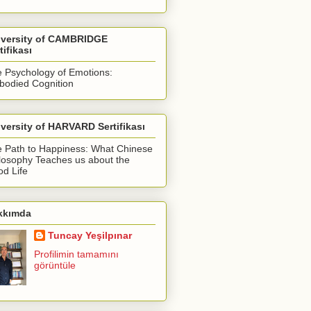
iversity of CAMBRIDGE
tifikası
 Psychology of Emotions:
odied Cognition
versity of HARVARD Sertifikası
 Path to Happiness: What Chinese
losophy Teaches us about the
d Life
kkımda
Tuncay Yeşilpınar
Profilimin tamamını
görüntüle