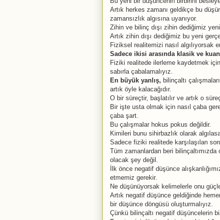
Bu yeni bir düşüncenin birbirini besleye
Artık herkes zamanı geldikçe bu düşünc
zamansızlık algısına uyanıyor.
Zihin ve bilinç dışı zihin dediğimiz yeni
Artık zihin dışı dediğimiz bu yeni gerç
Fiziksel realitemizi nasıl algılıyorsak 
Sadece ikisi arasında klasik ve kuan
Fiziki realitede ilerleme kaydetmek içi
sabırla çabalamalıyız.
En büyük yanlış,
bilinçaltı çalışmala
artık öyle kalacağıdır.
O bir süreçtir, başlatılır ve artık o s
Bir işte usta olmak için nasıl çaba ge
çaba şart.
Bu çalışmalar hokus pokus değildir.
Kimileri bunu sihirbazlık olarak algılas
Sadece fiziki realitede karşılaşılan so
Tüm zamanlardan beri bilinçaltımızda 
olacak şey değil.
İlk önce negatif düşünce alışkanlığım
etmemiz gerekir.
Ne düşünüyorsak kelimelerle onu güçle
Artık negatif düşünce geldiğinde heme
bir düşünce döngüsü oluşturmalıyız.
Çünkü bilinçaltı negatif düşüncelerin bi