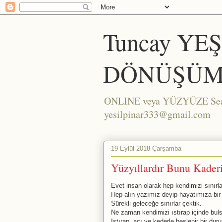
Tuncay YE
DÖNÜŞÜM
ONLINE veya YÜZYÜZE Seans/
yesilpinar333@gmail.com
19 Eylül 2018 Çarşamba
Yüzyıllardır Bunu Kader
Evet insan olarak hep kendimizi sınırl
Hep alın yazımız deyip hayatımıza bir
Sürekli geleceğe sınırlar çektik.
Ne zaman kendimizi ıstırap içinde buls
Istırap, acı ve kederle beslenir bir du