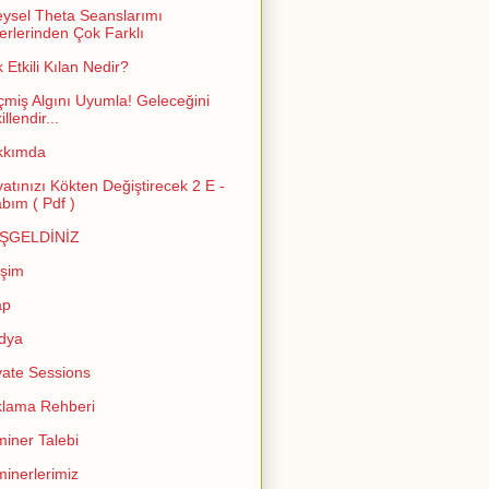
eysel Theta Seanslarımı
erlerinden Çok Farklı
 Etkili Kılan Nedir?
miş Algını Uyumla! Geleceğini
llendir...
kkımda
atınızı Kökten Değiştirecek 2 E -
abım ( Pdf )
ŞGELDİNİZ
işim
ap
dya
vate Sessions
lama Rehberi
iner Talebi
inerlerimiz