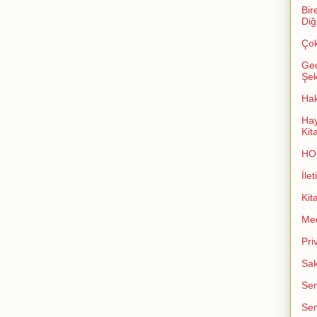
Bir
Diğ
Çok
Geç
Şeki
Ha
Hay
Kit
HO
İlet
Kit
Me
Pri
Sak
Sem
Sem