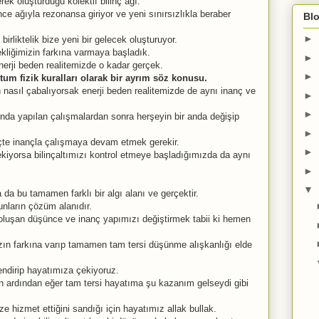
rek oluşturduğu kolektif bilinç ağı.
e ağıyla rezonansa giriyor ve yeni sınırsızlıkla beraber
Blo
►
 birliktelik bize yeni bir gelecek oluşturuyor.
ekliğimizin farkına varmaya başladık.
►
enerji beden realitemizde o kadar gerçek.
►
tum fizik kuralları olarak bir ayrım söz konusu.
n nasıl çabalıyorsak enerji beden realitemizde de aynı inanç ve
►
►
rında yapılan çalışmalardan sonra herşeyin bir anda değişip
►
üreçte inançla çalışmaya devam etmek gerekir.
►
rekiyorsa bilinçaltımızı kontrol etmeye başladığımızda da aynı
►
▼
a da bu tamamen farklı bir algı alanı ve gerçektir.
runların çözüm alanıdır.
oluşan düşünce ve inanç yapımızı değiştirmek tabii ki hemen
ızın farkına varıp tamamen tam tersi düşünme alışkanlığı elde
ndirip hayatımıza çekiyoruz.
n ardından eğer tam tersi hayatıma şu kazanım gelseydi gibi
ze hizmet ettiğini sandığı için hayatımız allak bullak.