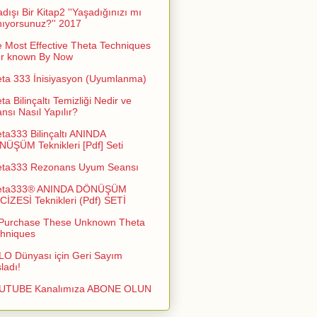
adışı Bir Kitap2 ''Yaşadığınızı mı
ıyorsunuz?'' 2017
 Most Effective Theta Techniques
er known By Now
ta 333 İnisiyasyon (Uyumlanma)
ta Bilinçaltı Temizliği Nedir ve
nsı Nasıl Yapılır?
ta333 Bilinçaltı ANINDA
ÜŞÜM Teknikleri [Pdf] Seti
eta333 Rezonans Uyum Seansı
eta333® ANINDA DÖNÜŞÜM
İZESİ Teknikleri (Pdf) SETİ
Purchase These Unknown Theta
hniques
O Dünyası için Geri Sayım
ladı!
UTUBE Kanalımıza ABONE OLUN