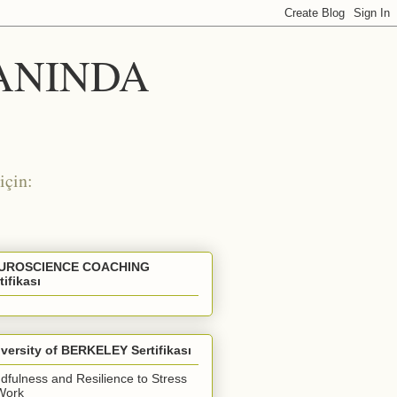
 ANINDA
için:
UROSCIENCE COACHING
tifikası
versity of BERKELEY Sertifikası
dfulness and Resilience to Stress
Work