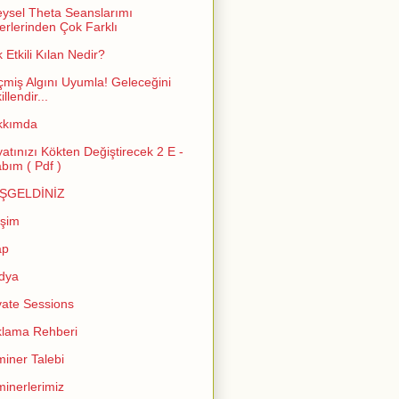
eysel Theta Seanslarımı
erlerinden Çok Farklı
 Etkili Kılan Nedir?
miş Algını Uyumla! Geleceğini
llendir...
kkımda
atınızı Kökten Değiştirecek 2 E -
abım ( Pdf )
ŞGELDİNİZ
işim
ap
dya
vate Sessions
lama Rehberi
iner Talebi
inerlerimiz