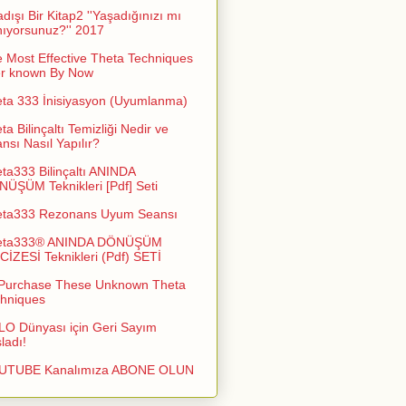
adışı Bir Kitap2 ''Yaşadığınızı mı
ıyorsunuz?'' 2017
 Most Effective Theta Techniques
er known By Now
ta 333 İnisiyasyon (Uyumlanma)
ta Bilinçaltı Temizliği Nedir ve
nsı Nasıl Yapılır?
ta333 Bilinçaltı ANINDA
ÜŞÜM Teknikleri [Pdf] Seti
eta333 Rezonans Uyum Seansı
eta333® ANINDA DÖNÜŞÜM
İZESİ Teknikleri (Pdf) SETİ
Purchase These Unknown Theta
hniques
O Dünyası için Geri Sayım
ladı!
UTUBE Kanalımıza ABONE OLUN