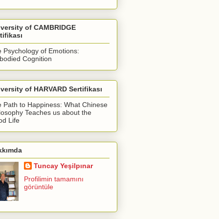
iversity of CAMBRIDGE
tifikası
 Psychology of Emotions:
odied Cognition
versity of HARVARD Sertifikası
 Path to Happiness: What Chinese
losophy Teaches us about the
d Life
kkımda
Tuncay Yeşilpınar
Profilimin tamamını
görüntüle