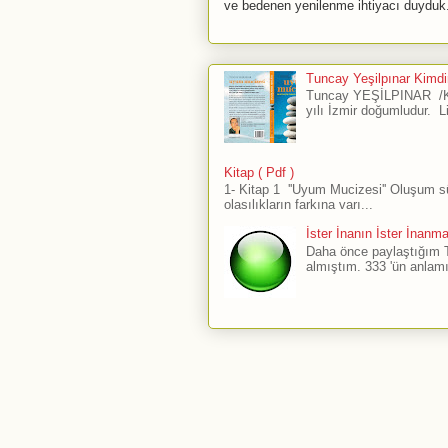
ve bedenen yenilenme ihtiyacı duyduk.
Tuncay Yeşilpınar Kimdir
Tuncay YEŞİLPINAR /Ku
yılı İzmir doğumludur. L
Kitap ( Pdf )
1- Kitap 1 ''Uyum Mucizesi'' Oluşum 
olasılıkların farkına varı...
İster İnanın İster İnanm
Daha önce paylaştığım The
almıştım. 333 'ün anlamı 