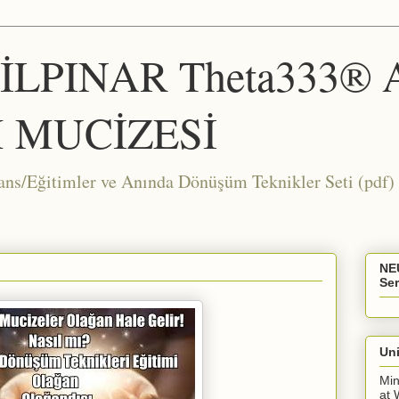
ŞİLPINAR Theta333®
 MUCİZESİ
Eğitimler ve Anında Dönüşüm Teknikler Seti (pdf) 
NE
Ser
Uni
Min
at 