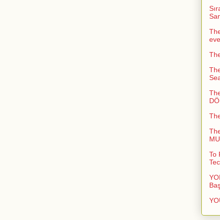
Sır
San
The
ev
The
The
Sea
The
DÖN
Th
Th
MUC
To 
Tec
YOL
Baş
YO