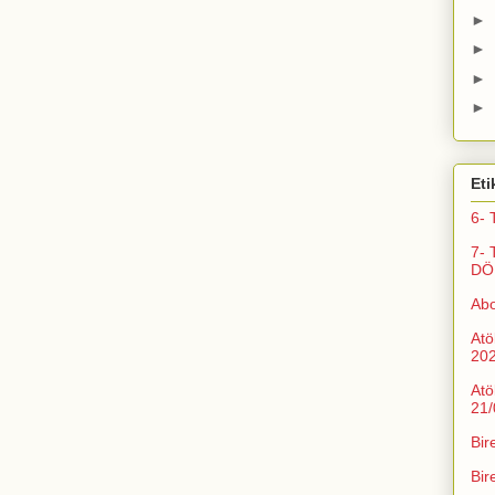
►
►
►
►
Eti
6- 
7- 
DÖ
Ab
Atö
20
Atö
21/
Bir
Bir