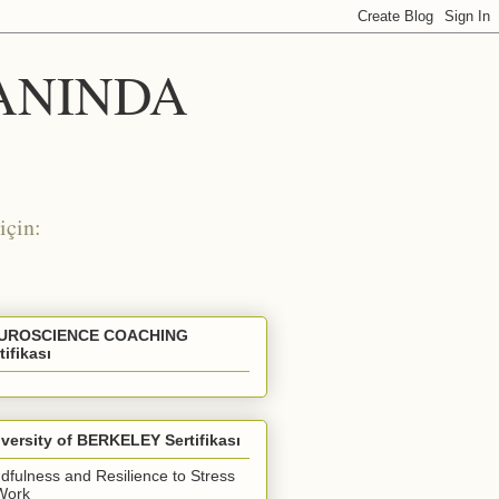
 ANINDA
için:
UROSCIENCE COACHING
tifikası
versity of BERKELEY Sertifikası
dfulness and Resilience to Stress
Work