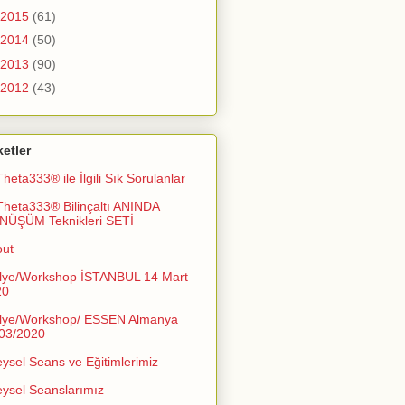
2015
(61)
2014
(50)
2013
(90)
2012
(43)
ketler
Theta333® ile İlgili Sık Sorulanlar
Theta333® Bilinçaltı ANINDA
NÜŞÜM Teknikleri SETİ
out
lye/Workshop İSTANBUL 14 Mart
20
lye/Workshop/ ESSEN Almanya
03/2020
eysel Seans ve Eğitimlerimiz
eysel Seanslarımız