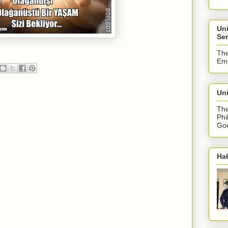
Un
Ser
The
Emb
Uni
The
Phi
Goo
Ha