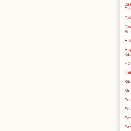
Bir
Diğ
Çok
Geç
Şeki
Ha
Hay
Kit
HO
İlet
Kit
Me
Pri
Sak
Sem
Sem