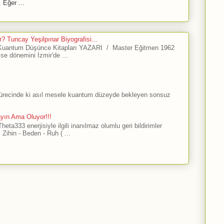
 Eğer ...
? Tuncay Yeşilpınar Biyografisi...
antum Düşünce Kitapları YAZARI / Master Eğitmen 1962
ise dönemini İzmir'de ...
sürecinde ki asıl mesele kuantum düzeyde bekleyen sonsuz
ayın Ama Oluyor!!!
ta333 enerjisiyle ilgili inanılmaz olumlu geri bildirimler
Zihin - Beden - Ruh ( ...