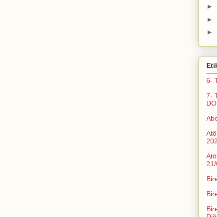
►
►
►
Eti
6- 
7- 
DÖ
Ab
Atö
20
Atö
21/
Bir
Bir
Bir
Diğ