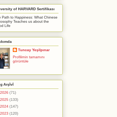
versity of HARVARD Sertifikası
 Path to Happiness: What Chinese
losophy Teaches us about the
d Life
kkımda
Tuncay Yeşilpınar
Profilimin tamamını
görüntüle
g Arşİvİ
2026
(71)
2025
(133)
2024
(147)
2023
(120)