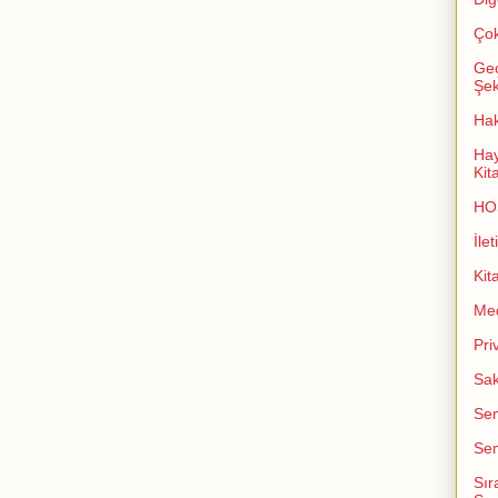
Çok
Geç
Şeki
Ha
Hay
Kit
HO
İlet
Kit
Me
Pri
Sak
Sem
Sem
Sır