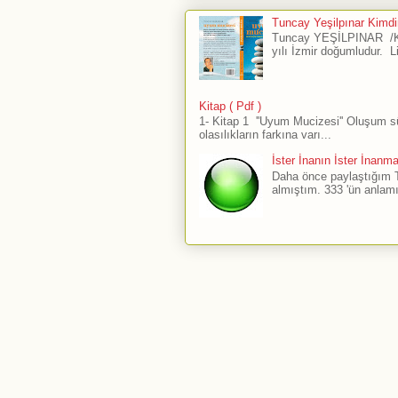
Tuncay Yeşilpınar Kimdir
Tuncay YEŞİLPINAR /Ku
yılı İzmir doğumludur. L
Kitap ( Pdf )
1- Kitap 1 ''Uyum Mucizesi'' Oluşum 
olasılıkların farkına varı...
İster İnanın İster İnanm
Daha önce paylaştığım The
almıştım. 333 'ün anlamı 