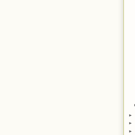
►
►
►