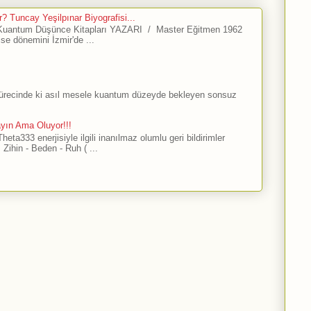
? Tuncay Yeşilpınar Biyografisi...
antum Düşünce Kitapları YAZARI / Master Eğitmen 1962
ise dönemini İzmir'de ...
sürecinde ki asıl mesele kuantum düzeyde bekleyen sonsuz
ayın Ama Oluyor!!!
ta333 enerjisiyle ilgili inanılmaz olumlu geri bildirimler
Zihin - Beden - Ruh ( ...