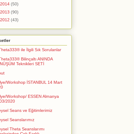
2014
(50)
2013
(90)
2012
(43)
ketler
Theta333® ile İlgili Sık Sorulanlar
Theta333® Bilinçaltı ANINDA
NÜŞÜM Teknikleri SETİ
out
lye/Workshop İSTANBUL 14 Mart
20
lye/Workshop/ ESSEN Almanya
03/2020
eysel Seans ve Eğitimlerimiz
eysel Seanslarımız
eysel Theta Seanslarımı
erlerinden Çok Farklı