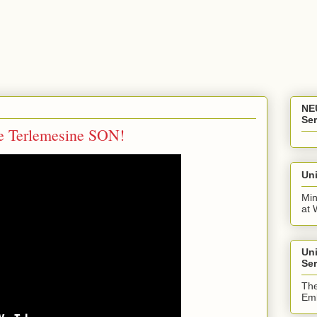
NE
Ser
e Terlemesine SON!
Uni
Min
at 
Un
Ser
The
Emb