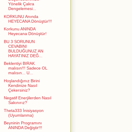
Yönelik Çakra
Dengelemesi...
KORKUNU Anında
HEYECANA Dönüştür!!!
Korkunu ANINDA
Heyecana Dönüştür!
BU 3 SORUNUN
CEVABINI
BULDUĞUNUZ AN
HAYATINIZ DEĞ...
Beklentiyi BIRAK
malısın!!! Sadece OL
malısın... U...
Hoşlandığınız Birini
Kendinize Nasıl
Çekersiniz?
Negatif Enerjilerden Nasıl
Sakınırız?
Theta333 İnisiyasyon
(Uyumlanma)
Beyninin Programını
ANINDA Değiştir!!!