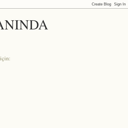
 ANINDA
için: