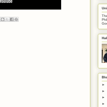
Uni
The
Phi
Goo
Ha
Blo
►
►
►
►