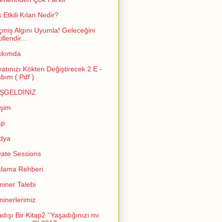
 Etkili Kılan Nedir?
miş Algını Uyumla! Geleceğini
llendir...
kkımda
atınızı Kökten Değiştirecek 2 E -
abım ( Pdf )
ŞGELDİNİZ
işim
ap
dya
vate Sessions
lama Rehberi
iner Talebi
inerlerimiz
adışı Bir Kitap2 ''Yaşadığınızı mı