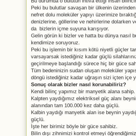
Bu durumda o bulutun ihtiva ettiği insan bilin
Peki bu bulutlar savaşan bir ülkenin üzerinden
nefret dolu moleküler yapıyı üzerimize bıraktı
denizlerine, göllerine ve nehirlerine dolarken 
da bizlerin içme suyuna karışıyor.
Gelin görün ki bizler ve hatta bu dünya nasıl b
kendimize soruyoruz.
Peki bu işlemin bir kısım kötü niyetli güçler ta
varsayarsak istediğiniz kadar güçlü silahlarınız
geçirilmeye başlandığı sürece hiç bir güce sahi
Tüm bedeninizin sudan oluşan moleküler yapıs
döngü istediğiniz kadar uğraşın sizi içten içe y
Sonuç olarak bizler nasıl korunabiliriz?
Kendi bilinç yapımız bir manyetik alana sahip.
Kalpten yaydığımız elektriksel güç alanı beyni
alanından tam 100.000 kez daha güçlü.
Kalbin yaydığı manyetik alan ise beynin yayd
güçlü.
İşte her birimiz böyle bir güce sahibiz.
Bilin dışı zihnimizi kontrol etmeyi öğrendiğimi