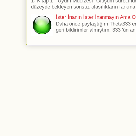
1- Kitap 1 ''Uyum Mucizesi'' Oluşum sürecind
düzeyde bekleyen sonsuz olasılıkların farkına 
İster İnanın İster İnanmayın Ama Ol
Daha önce paylaştığım Theta333 ener
geri bildirimler almıştım. 333 'ün an