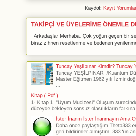
Kaydol:
Kayıt Yorumla
TAKİPÇİ VE ÜYELERİME ÖNEMLE D
Arkadaşlar Merhaba, Çok yoğun geçen bir se
biraz zihnen resetlenme ve bedenen yenilenme 
Tuncay Yeşilpınar Kimdir? Tuncay Ye
Tuncay YEŞİLPINAR /Kuantum Düş
Master Eğitmen 1962 yılı İzmir doğ
...
Kitap ( Pdf )
1- Kitap 1 ''Uyum Mucizesi'' Oluşum sürecind
düzeyde bekleyen sonsuz olasılıkların farkına 
İster İnanın İster İnanmayın Ama Ol
Daha önce paylaştığım Theta333 ener
geri bildirimler almıştım. 333 'ün an