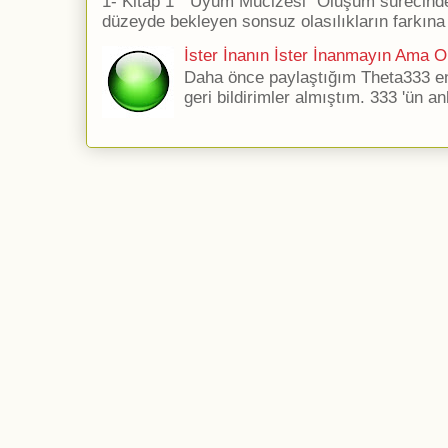
1- Kitap 1 ''Uyum Mucizesi'' Oluşum sürecind
düzeyde bekleyen sonsuz olasılıkların farkına 
İster İnanın İster İnanmayın Ama Ol
Daha önce paylaştığım Theta333 ener
geri bildirimler almıştım. 333 'ün an