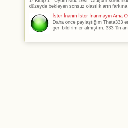
1- Kitap 1 ''Uyum Mucizesi'' Oluşum sürecind
düzeyde bekleyen sonsuz olasılıkların farkına 
İster İnanın İster İnanmayın Ama Ol
Daha önce paylaştığım Theta333 ener
geri bildirimler almıştım. 333 'ün an