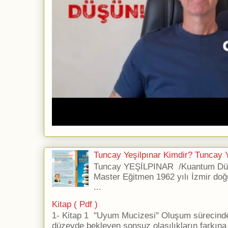
Tuncay Yeşilpınar Kimdir? Tuncay Ye
Tuncay YEŞİLPINAR /Kuantum Düş
Master Eğitmen 1962 yılı İzmir doğ
...
Kitap ( Pdf )
1- Kitap 1 ''Uyum Mucizesi'' Oluşum sürecind
düzeyde bekleyen sonsuz olasılıkların farkına 