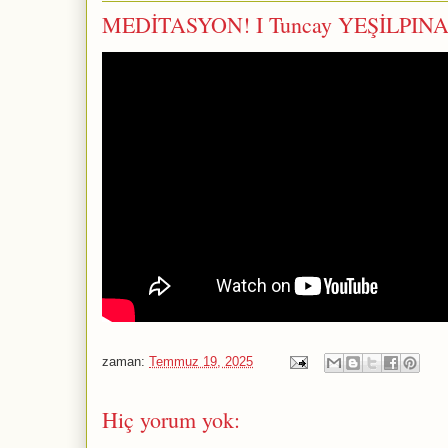
MEDİTASYON! I Tuncay YEŞİLPIN
zaman:
Temmuz 19, 2025
Hiç yorum yok: