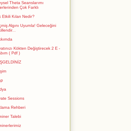
eysel Theta Seanslarımı
erlerinden Çok Farklı
 Etkili Kılan Nedir?
miş Algını Uyumla! Geleceğini
llendir...
kkımda
atınızı Kökten Değiştirecek 2 E -
abım ( Pdf )
ŞGELDİNİZ
işim
ap
dya
vate Sessions
lama Rehberi
iner Talebi
inerlerimiz