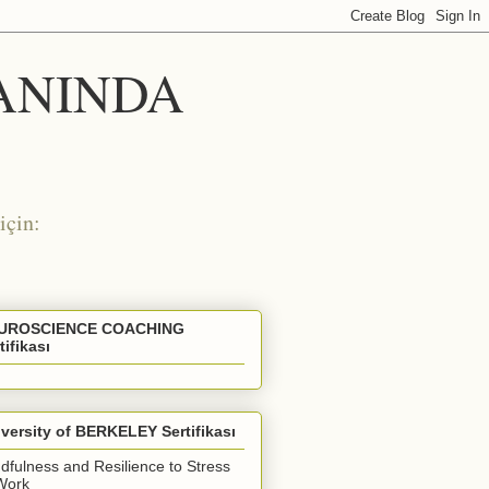
 ANINDA
için:
UROSCIENCE COACHING
tifikası
versity of BERKELEY Sertifikası
dfulness and Resilience to Stress
Work