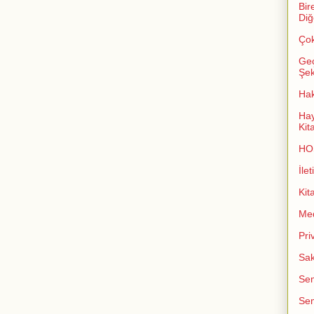
Bir
Diğ
Çok
Geç
Şeki
Ha
Hay
Kit
HO
İlet
Kit
Me
Pri
Sak
Sem
Sem