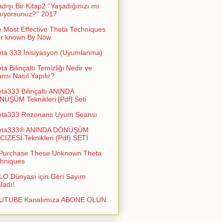
adışı Bir Kitap2 ''Yaşadığınızı mı
ıyorsunuz?'' 2017
 Most Effective Theta Techniques
er known By Now
ta 333 İnisiyasyon (Uyumlanma)
ta Bilinçaltı Temizliği Nedir ve
nsı Nasıl Yapılır?
ta333 Bilinçaltı ANINDA
ÜŞÜM Teknikleri [Pdf] Seti
eta333 Rezonans Uyum Seansı
eta333® ANINDA DÖNÜŞÜM
İZESİ Teknikleri (Pdf) SETİ
Purchase These Unknown Theta
hniques
O Dünyası için Geri Sayım
ladı!
UTUBE Kanalımıza ABONE OLUN