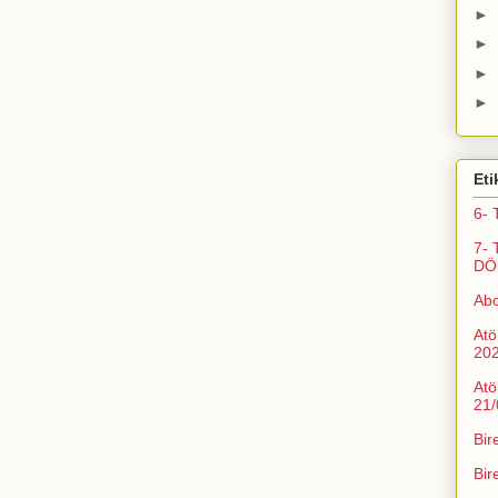
►
►
►
►
Eti
6- 
7- 
DÖ
Ab
Atö
20
Atö
21/
Bir
Bir