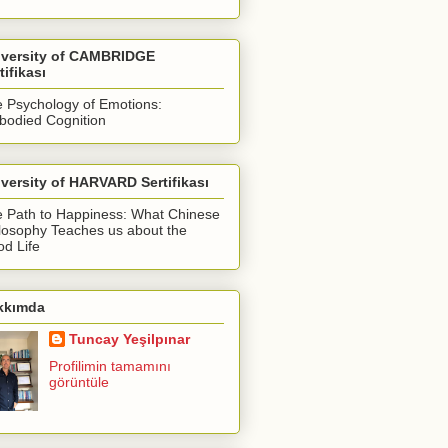
iversity of CAMBRIDGE
tifikası
 Psychology of Emotions:
odied Cognition
versity of HARVARD Sertifikası
 Path to Happiness: What Chinese
losophy Teaches us about the
d Life
kkımda
Tuncay Yeşilpınar
Profilimin tamamını
görüntüle