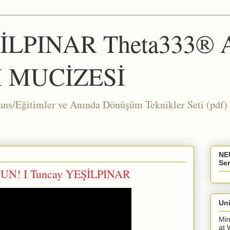
ŞİLPINAR Theta333®
 MUCİZESİ
Eğitimler ve Anında Dönüşüm Teknikler Seti (pdf) 
NE
Ser
UN! I Tuncay YEŞİLPINAR
Uni
Min
at 