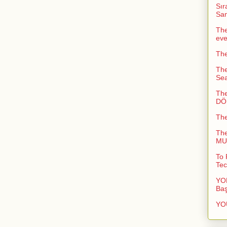
Sır
San
The
ev
The
The
Sea
The
DÖN
Th
Th
MUC
To 
Tec
YOL
Baş
YO