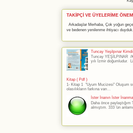
Kay
TAKİPÇİ VE ÜYELERİME ÖNEM
Arkadaşlar Merhaba, Çok yoğun geçen 
ve bedenen yenilenme ihtiyacı duyduk.
Tuncay Yeşilpınar Kimdir
Tuncay YEŞİLPINAR /Ku
yılı İzmir doğumludur. L
Kitap ( Pdf )
1- Kitap 1 ''Uyum Mucizesi'' Oluşum 
olasılıkların farkına varı...
İster İnanın İster İnanm
Daha önce paylaştığım The
almıştım. 333 'ün anlamı 