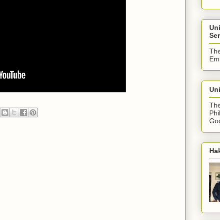
Un
Ser
The
Emb
Uni
The
Phi
Goo
Ha