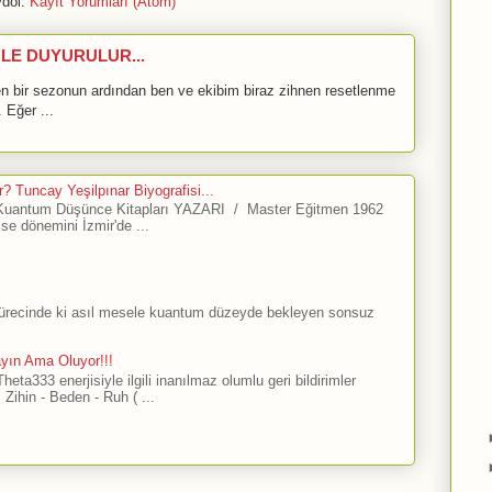
dol:
Kayıt Yorumları (Atom)
LE DUYURULUR...
bir sezonun ardından ben ve ekibim biraz zihnen resetlenme
 Eğer ...
? Tuncay Yeşilpınar Biyografisi...
antum Düşünce Kitapları YAZARI / Master Eğitmen 1962
ise dönemini İzmir'de ...
sürecinde ki asıl mesele kuantum düzeyde bekleyen sonsuz
ayın Ama Oluyor!!!
ta333 enerjisiyle ilgili inanılmaz olumlu geri bildirimler
Zihin - Beden - Ruh ( ...