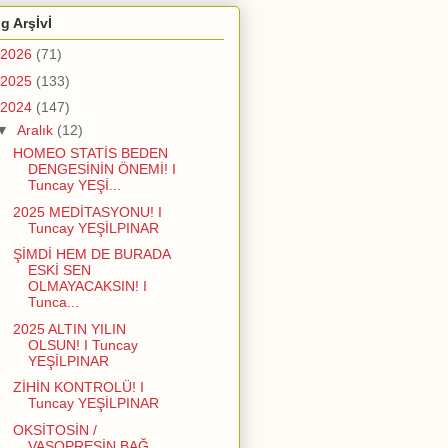
g Arşİvİ
2026
(71)
2025
(133)
2024
(147)
▼
Aralık
(12)
HOMEO STATİS BEDEN
DENGESİNİN ÖNEMİ! I
Tuncay YEŞİ...
2025 MEDİTASYONU! I
Tuncay YEŞİLPINAR
ŞİMDİ HEM DE BURADA
ESKİ SEN
OLMAYACAKSIN! I
Tunca...
2025 ALTIN YILIN
OLSUN! I Tuncay
YEŞİLPINAR
ZİHİN KONTROLÜ! I
Tuncay YEŞİLPINAR
OKSİTOSİN /
VASOPRESİN BAĞ