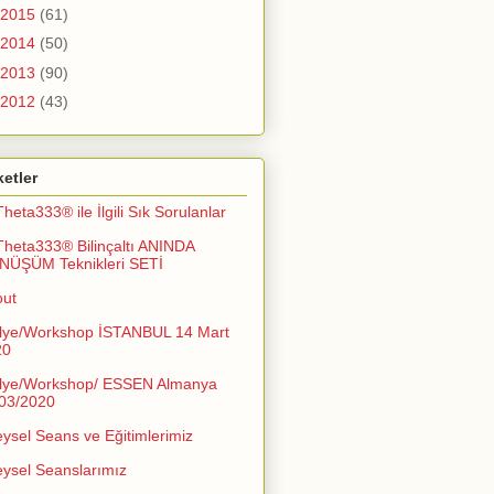
2015
(61)
2014
(50)
2013
(90)
2012
(43)
ketler
Theta333® ile İlgili Sık Sorulanlar
Theta333® Bilinçaltı ANINDA
NÜŞÜM Teknikleri SETİ
out
lye/Workshop İSTANBUL 14 Mart
20
lye/Workshop/ ESSEN Almanya
03/2020
eysel Seans ve Eğitimlerimiz
eysel Seanslarımız