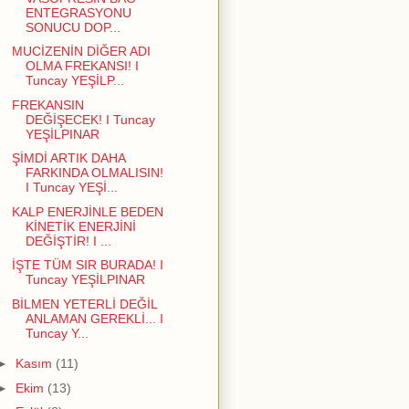
ENTEGRASYONU
SONUCU DOP...
MUCİZENİN DİĞER ADI
OLMA FREKANSI! I
Tuncay YEŞİLP...
FREKANSIN
DEĞİŞECEK! I Tuncay
YEŞİLPINAR
ŞİMDİ ARTIK DAHA
FARKINDA OLMALISIN!
I Tuncay YEŞİ...
KALP ENERJİNLE BEDEN
KİNETİK ENERJİNİ
DEĞİŞTİR! I ...
İŞTE TÜM SIR BURADA! I
Tuncay YEŞİLPINAR
BİLMEN YETERLİ DEĞİL
ANLAMAN GEREKLİ... I
Tuncay Y...
►
Kasım
(11)
►
Ekim
(13)