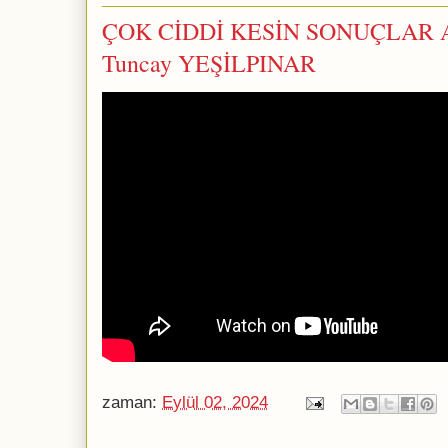
ÇOK CİDDİ KESİN SONUÇLAR A
Tuncay YEŞİLPINAR
zaman:
Eylül 02, 2024