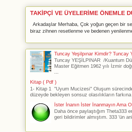
TAKİPÇİ VE ÜYELERİME ÖNEMLE D
Arkadaşlar Merhaba, Çok yoğun geçen bir se
biraz zihnen resetlenme ve bedenen yenilenme 
Tuncay Yeşilpınar Kimdir? Tuncay Ye
Tuncay YEŞİLPINAR /Kuantum Düş
Master Eğitmen 1962 yılı İzmir doğ
...
Kitap ( Pdf )
1- Kitap 1 ''Uyum Mucizesi'' Oluşum sürecind
düzeyde bekleyen sonsuz olasılıkların farkına 
İster İnanın İster İnanmayın Ama Ol
Daha önce paylaştığım Theta333 ener
geri bildirimler almıştım. 333 'ün an