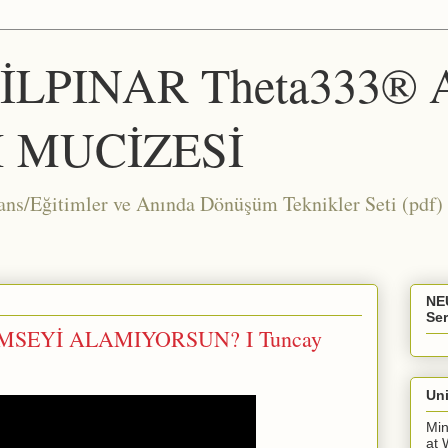
ŞİLPINAR Theta333®
 MUCİZESİ
Eğitimler ve Anında Dönüşüm Teknikler Seti (pdf) 
NE
Ser
SEYİ ALAMIYORSUN? I Tuncay
Uni
Min
at 