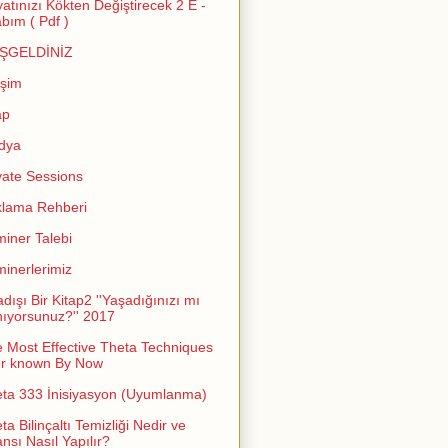
atınızı Kökten Değiştirecek 2 E -
abım ( Pdf )
ŞGELDİNİZ
işim
ap
dya
vate Sessions
lama Rehberi
iner Talebi
inerlerimiz
adışı Bir Kitap2 ''Yaşadığınızı mı
ıyorsunuz?'' 2017
 Most Effective Theta Techniques
er known By Now
ta 333 İnisiyasyon (Uyumlanma)
ta Bilinçaltı Temizliği Nedir ve
nsı Nasıl Yapılır?