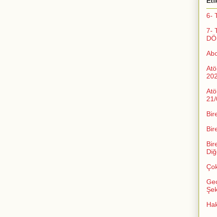
Eti
6- 
7- 
DÖ
Ab
Atö
20
Atö
21/
Bir
Bir
Bir
Diğ
Çok
Geç
Şeki
Ha