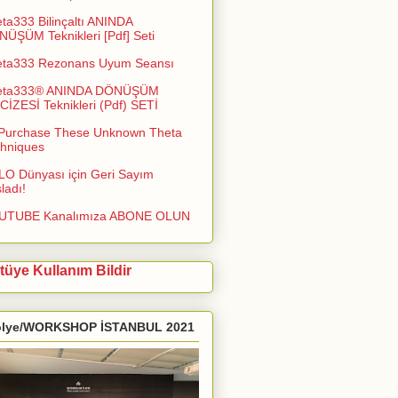
ta333 Bilinçaltı ANINDA
ÜŞÜM Teknikleri [Pdf] Seti
eta333 Rezonans Uyum Seansı
eta333® ANINDA DÖNÜŞÜM
İZESİ Teknikleri (Pdf) SETİ
Purchase These Unknown Theta
hniques
O Dünyası için Geri Sayım
ladı!
UTUBE Kanalımıza ABONE OLUN
tüye Kullanım Bildir
ölye/WORKSHOP İSTANBUL 2021