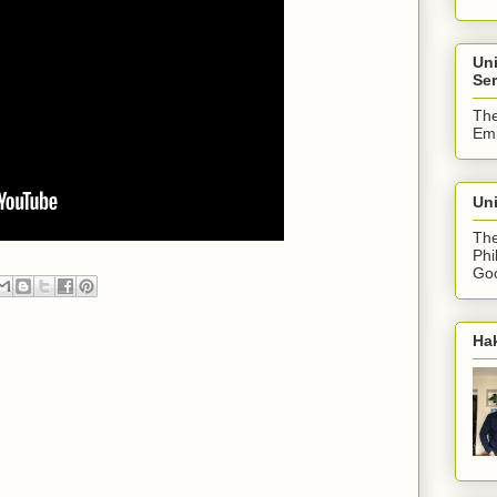
Un
Ser
The
Emb
Uni
The
Phi
Goo
Ha