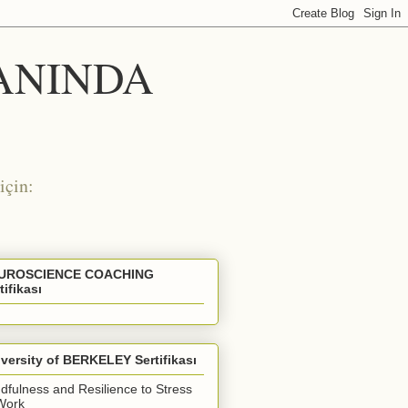
 ANINDA
için:
UROSCIENCE COACHING
tifikası
versity of BERKELEY Sertifikası
dfulness and Resilience to Stress
Work