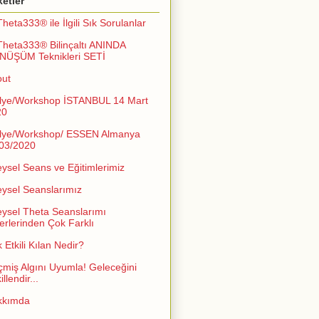
ketler
Theta333® ile İlgili Sık Sorulanlar
Theta333® Bilinçaltı ANINDA
NÜŞÜM Teknikleri SETİ
out
lye/Workshop İSTANBUL 14 Mart
20
lye/Workshop/ ESSEN Almanya
03/2020
eysel Seans ve Eğitimlerimiz
eysel Seanslarımız
eysel Theta Seanslarımı
erlerinden Çok Farklı
 Etkili Kılan Nedir?
miş Algını Uyumla! Geleceğini
llendir...
kkımda