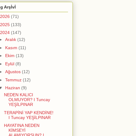
g Arşİvİ
2026
(71)
2025
(133)
2024
(147)
►
Aralık
(12)
►
Kasım
(11)
►
Ekim
(13)
►
Eylül
(8)
►
Ağustos
(12)
►
Temmuz
(12)
▼
Haziran
(9)
NEDEN KALICI
OLMUYOR? I Tuncay
YEŞİLPINAR
TERAPİNİ YAP KENDİNE!
I Tuncay YEŞİLPINAR
HAYATINA NEDEN
KİMSEYİ
ALAMIYORSUN? I