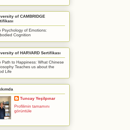
iversity of CAMBRIDGE
tifikası
 Psychology of Emotions:
odied Cognition
versity of HARVARD Sertifikası
 Path to Happiness: What Chinese
losophy Teaches us about the
d Life
kkımda
Tuncay Yeşilpınar
Profilimin tamamını
görüntüle