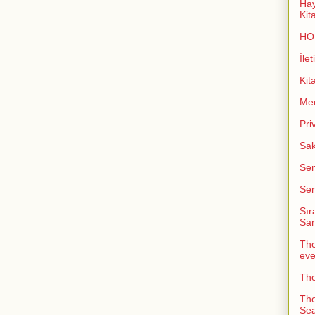
Hay
Kit
HO
İlet
Kit
Me
Pri
Sak
Sem
Sem
Sır
San
The
ev
The
The
Sea