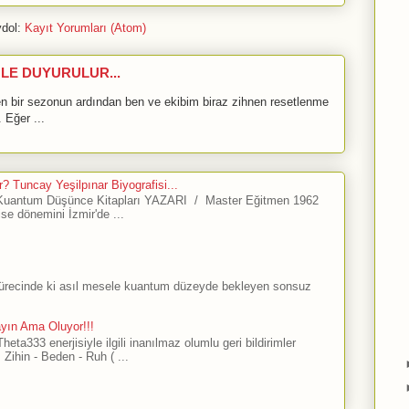
dol:
Kayıt Yorumları (Atom)
LE DUYURULUR...
bir sezonun ardından ben ve ekibim biraz zihnen resetlenme
 Eğer ...
? Tuncay Yeşilpınar Biyografisi...
antum Düşünce Kitapları YAZARI / Master Eğitmen 1962
ise dönemini İzmir'de ...
sürecinde ki asıl mesele kuantum düzeyde bekleyen sonsuz
ayın Ama Oluyor!!!
ta333 enerjisiyle ilgili inanılmaz olumlu geri bildirimler
Zihin - Beden - Ruh ( ...