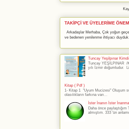
Kay
TAKİPÇİ VE ÜYELERİME ÖNEM
Arkadaşlar Merhaba, Çok yoğun geçen 
ve bedenen yenilenme ihtiyacı duyduk.
Tuncay Yeşilpınar Kimdir
Tuncay YEŞİLPINAR /Ku
yılı İzmir doğumludur. L
Kitap ( Pdf )
1- Kitap 1 ''Uyum Mucizesi'' Oluşum 
olasılıkların farkına varı...
İster İnanın İster İnanm
Daha önce paylaştığım The
almıştım. 333 'ün anlamı 