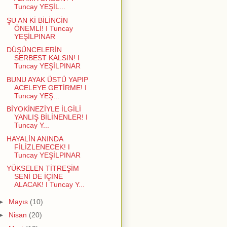
Tuncay YEŞİL...
ŞU AN Kİ BİLİNCİN
ÖNEMLİ! I Tuncay
YEŞİLPINAR
DÜŞÜNCELERİN
SERBEST KALSIN! I
Tuncay YEŞİLPINAR
BUNU AYAK ÜSTÜ YAPIP
ACELEYE GETİRME! I
Tuncay YEŞ...
BİYOKİNEZİYLE İLGİLİ
YANLIŞ BİLİNENLER! I
Tuncay Y...
HAYALİN ANINDA
FİLİZLENECEK! I
Tuncay YEŞİLPINAR
YÜKSELEN TİTREŞİM
SENİ DE İÇİNE
ALACAK! I Tuncay Y...
►
Mayıs
(10)
►
Nisan
(20)