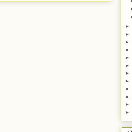
►
►
►
►
►
►
►
►
►
►
►
►