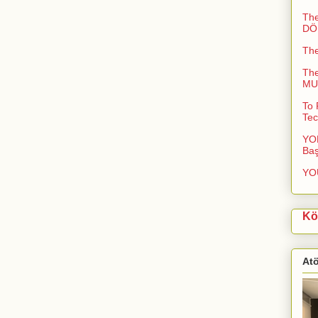
The
DÖN
Th
Th
MUC
To 
Tec
YOL
Baş
YO
Kö
At