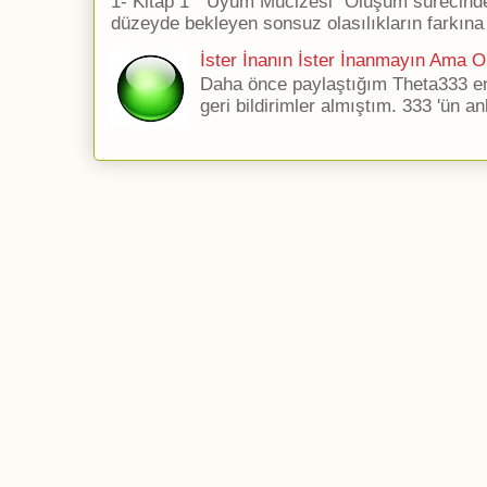
1- Kitap 1 ''Uyum Mucizesi'' Oluşum sürecind
düzeyde bekleyen sonsuz olasılıkların farkına 
İster İnanın İster İnanmayın Ama Ol
Daha önce paylaştığım Theta333 ener
geri bildirimler almıştım. 333 'ün an