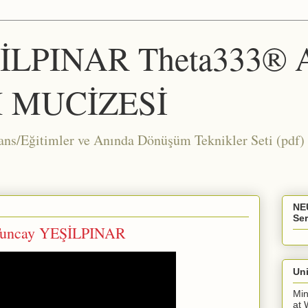
ŞİLPINAR Theta333®
 MUCİZESİ
Eğitimler ve Anında Dönüşüm Teknikler Seti (pdf) 
NE
Ser
 Tuncay YEŞİLPINAR
Uni
Min
at 