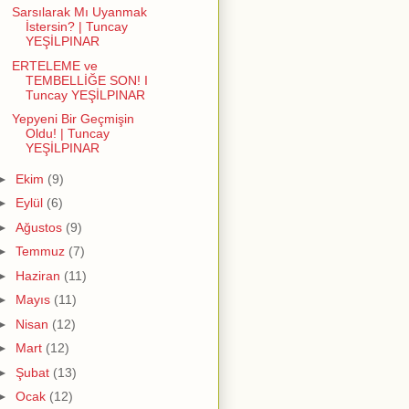
Sarsılarak Mı Uyanmak
İstersin? | Tuncay
YEŞİLPINAR
ERTELEME ve
TEMBELLİĞE SON! I
Tuncay YEŞİLPINAR
Yepyeni Bir Geçmişin
Oldu! | Tuncay
YEŞİLPINAR
►
Ekim
(9)
►
Eylül
(6)
►
Ağustos
(9)
►
Temmuz
(7)
►
Haziran
(11)
►
Mayıs
(11)
►
Nisan
(12)
►
Mart
(12)
►
Şubat
(13)
►
Ocak
(12)