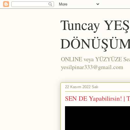
Tuncay YE
DÖNÜŞÜM
ONLINE veya YÜZYÜZE Seans/
yesilpinar333@gmail.com
22 Kasım 2022 Salı
SEN DE Yapabilirsin! |