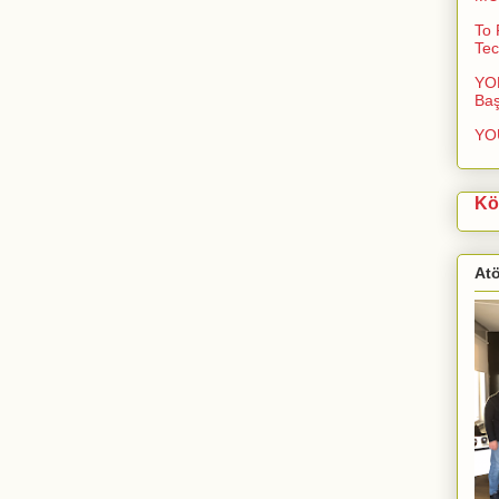
To 
Tec
YOL
Baş
YO
Kö
At