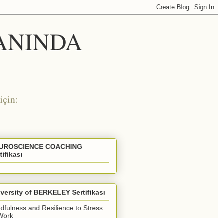
 ANINDA
için:
UROSCIENCE COACHING
tifikası
versity of BERKELEY Sertifikası
dfulness and Resilience to Stress
Work