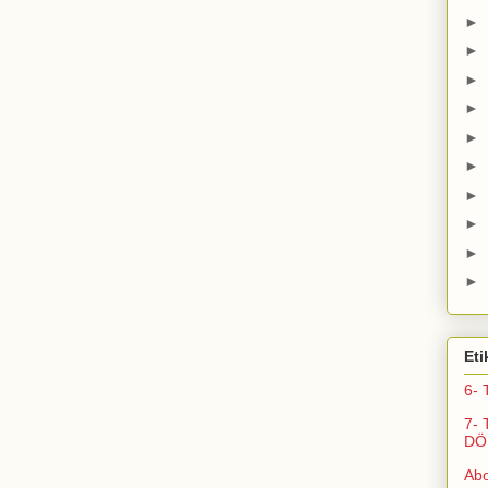
►
►
►
►
►
►
►
►
►
►
Eti
6- 
7- 
DÖ
Ab