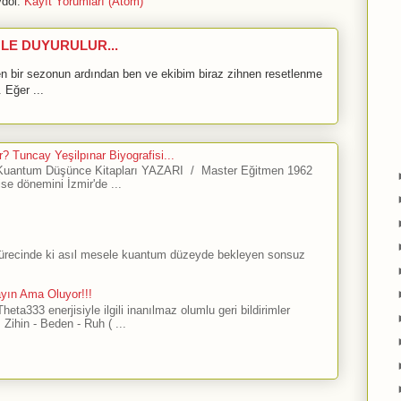
dol:
Kayıt Yorumları (Atom)
LE DUYURULUR...
bir sezonun ardından ben ve ekibim biraz zihnen resetlenme
 Eğer ...
? Tuncay Yeşilpınar Biyografisi...
antum Düşünce Kitapları YAZARI / Master Eğitmen 1962
ise dönemini İzmir'de ...
sürecinde ki asıl mesele kuantum düzeyde bekleyen sonsuz
ayın Ama Oluyor!!!
ta333 enerjisiyle ilgili inanılmaz olumlu geri bildirimler
Zihin - Beden - Ruh ( ...