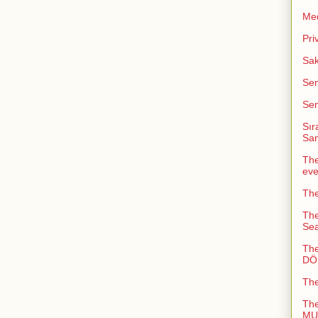
Me
Pri
Sak
Sem
Sem
Sır
San
The
ev
The
The
Sea
The
DÖN
Th
Th
MUC