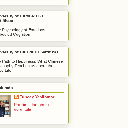
iversity of CAMBRIDGE
tifikası
 Psychology of Emotions:
odied Cognition
versity of HARVARD Sertifikası
 Path to Happiness: What Chinese
losophy Teaches us about the
d Life
kkımda
Tuncay Yeşilpınar
Profilimin tamamını
görüntüle