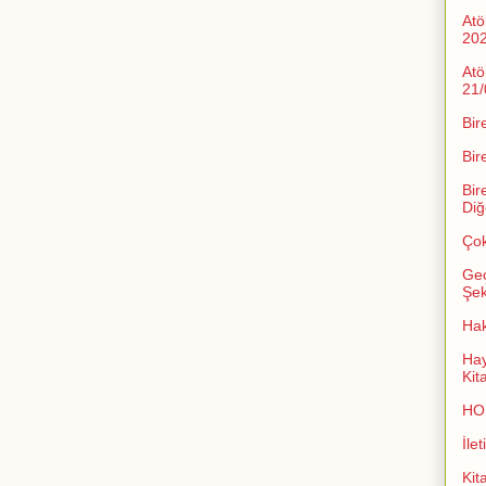
Atö
20
Atö
21/
Bir
Bir
Bir
Diğ
Çok
Geç
Şeki
Ha
Hay
Kit
HO
İlet
Kit