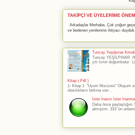
Kay
TAKİPÇİ VE ÜYELERİME ÖNEM
Arkadaşlar Merhaba, Çok yoğun geçen 
ve bedenen yenilenme ihtiyacı duyduk.
Tuncay Yeşilpınar Kimdir
Tuncay YEŞİLPINAR /Ku
yılı İzmir doğumludur. L
Kitap ( Pdf )
1- Kitap 1 ''Uyum Mucizesi'' Oluşum 
olasılıkların farkına varı...
İster İnanın İster İnanm
Daha önce paylaştığım The
almıştım. 333 'ün anlamı 