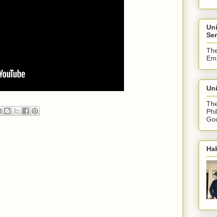
Un
Ser
The
Emb
Uni
The
Phi
Goo
Ha