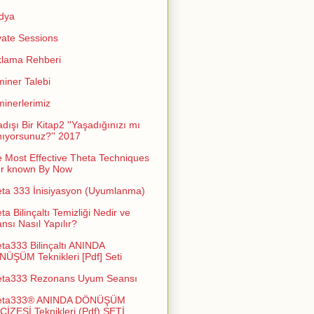
dya
vate Sessions
lama Rehberi
iner Talebi
inerlerimiz
adışı Bir Kitap2 ''Yaşadığınızı mı
ıyorsunuz?'' 2017
 Most Effective Theta Techniques
er known By Now
ta 333 İnisiyasyon (Uyumlanma)
ta Bilinçaltı Temizliği Nedir ve
nsı Nasıl Yapılır?
ta333 Bilinçaltı ANINDA
ÜŞÜM Teknikleri [Pdf] Seti
eta333 Rezonans Uyum Seansı
eta333® ANINDA DÖNÜŞÜM
İZESİ Teknikleri (Pdf) SETİ