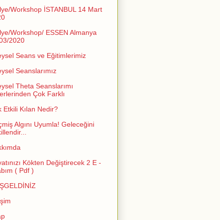
lye/Workshop İSTANBUL 14 Mart
20
lye/Workshop/ ESSEN Almanya
03/2020
eysel Seans ve Eğitimlerimiz
eysel Seanslarımız
eysel Theta Seanslarımı
erlerinden Çok Farklı
 Etkili Kılan Nedir?
miş Algını Uyumla! Geleceğini
llendir...
kkımda
atınızı Kökten Değiştirecek 2 E -
abım ( Pdf )
ŞGELDİNİZ
işim
ap