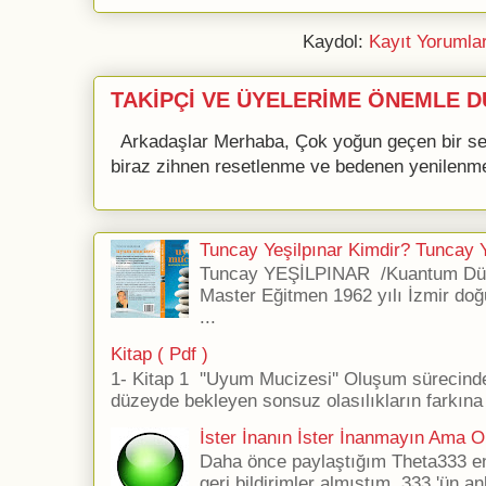
Kaydol:
Kayıt Yorumla
TAKİPÇİ VE ÜYELERİME ÖNEMLE D
Arkadaşlar Merhaba, Çok yoğun geçen bir se
biraz zihnen resetlenme ve bedenen yenilenme 
Tuncay Yeşilpınar Kimdir? Tuncay Ye
Tuncay YEŞİLPINAR /Kuantum Düş
Master Eğitmen 1962 yılı İzmir doğ
...
Kitap ( Pdf )
1- Kitap 1 ''Uyum Mucizesi'' Oluşum sürecind
düzeyde bekleyen sonsuz olasılıkların farkına 
İster İnanın İster İnanmayın Ama Ol
Daha önce paylaştığım Theta333 ener
geri bildirimler almıştım. 333 'ün an