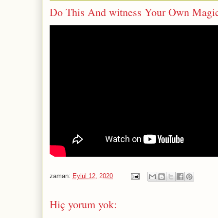
Do This And witness Your Own Magica
zaman:
Eylül 12, 2020
Hiç yorum yok: