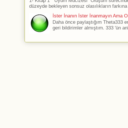
1- Kitap 1 ''Uyum Mucizesi'' Oluşum sürecind
düzeyde bekleyen sonsuz olasılıkların farkına 
İster İnanın İster İnanmayın Ama Ol
Daha önce paylaştığım Theta333 ener
geri bildirimler almıştım. 333 'ün an