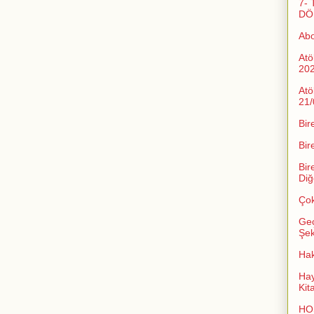
7- 
DÖ
Ab
Atö
20
Atö
21/
Bir
Bir
Bir
Diğ
Çok
Geç
Şeki
Ha
Hay
Kit
HO