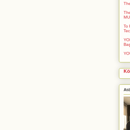
Th
Th
MUC
To 
Tec
YOL
Baş
YO
Kö
At