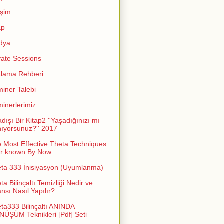
işim
ap
dya
vate Sessions
lama Rehberi
iner Talebi
inerlerimiz
adışı Bir Kitap2 ''Yaşadığınızı mı
ıyorsunuz?'' 2017
 Most Effective Theta Techniques
er known By Now
ta 333 İnisiyasyon (Uyumlanma)
ta Bilinçaltı Temizliği Nedir ve
nsı Nasıl Yapılır?
ta333 Bilinçaltı ANINDA
ÜŞÜM Teknikleri [Pdf] Seti