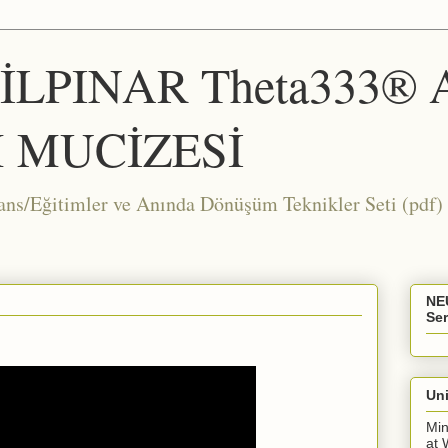
ŞİLPINAR Theta333®
 MUCİZESİ
Eğitimler ve Anında Dönüşüm Teknikler Seti (pdf) 
NE
Ser
Uni
Min
at 