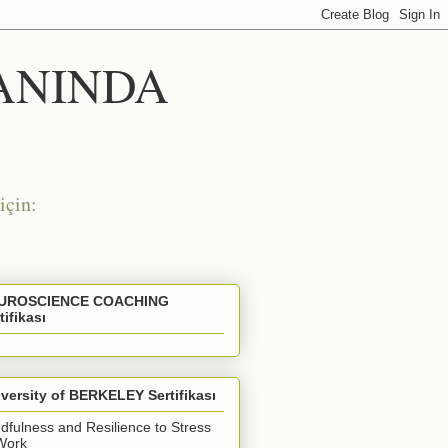
 ANINDA
için:
UROSCIENCE COACHING
tifikası
versity of BERKELEY Sertifikası
dfulness and Resilience to Stress
Work