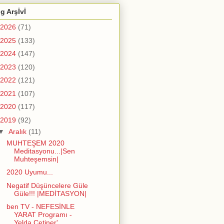
g Arşİvİ
2026
(71)
2025
(133)
2024
(147)
2023
(120)
2022
(121)
2021
(107)
2020
(117)
2019
(92)
▼
Aralık
(11)
MUHTEŞEM 2020
Meditasyonu...|Sen
Muhteşemsin|
2020 Uyumu...
Negatif Düşüncelere Güle
Güle!!! |MEDİTASYON|
ben TV - NEFESİNLE
YARAT Programı -
Yelda Çetiner'...