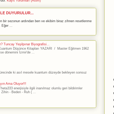
dol:
Kayıt Yorumları (Atom)
LE DUYURULUR...
bir sezonun ardından ben ve ekibim biraz zihnen resetlenme
 Eğer ...
? Tuncay Yeşilpınar Biyografisi...
antum Düşünce Kitapları YAZARI / Master Eğitmen 1962
ise dönemini İzmir'de ...
sürecinde ki asıl mesele kuantum düzeyde bekleyen sonsuz
ayın Ama Oluyor!!!
ta333 enerjisiyle ilgili inanılmaz olumlu geri bildirimler
Zihin - Beden - Ruh ( ...