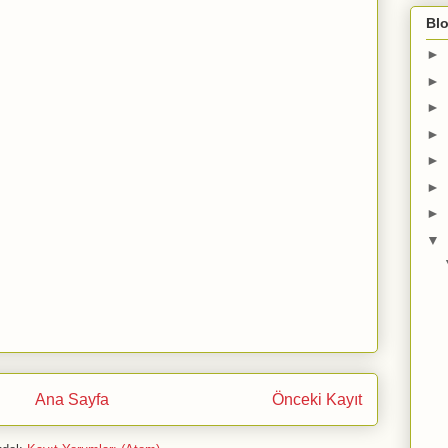
Blo
►
►
►
►
►
►
►
▼
Ana Sayfa
Önceki Kayıt