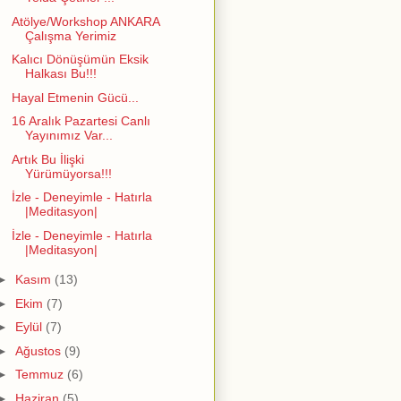
Atölye/Workshop ANKARA
Çalışma Yerimiz
Kalıcı Dönüşümün Eksik
Halkası Bu!!!
Hayal Etmenin Gücü...
16 Aralık Pazartesi Canlı
Yayınımız Var...
Artık Bu İlişki
Yürümüyorsa!!!
İzle - Deneyimle - Hatırla
|Meditasyon|
İzle - Deneyimle - Hatırla
|Meditasyon|
►
Kasım
(13)
►
Ekim
(7)
►
Eylül
(7)
►
Ağustos
(9)
►
Temmuz
(6)
►
Haziran
(5)