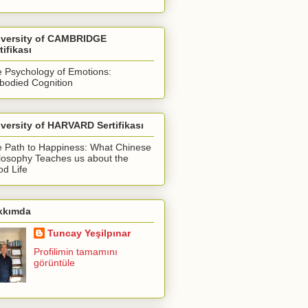
iversity of CAMBRIDGE
tifikası
 Psychology of Emotions:
odied Cognition
versity of HARVARD Sertifikası
 Path to Happiness: What Chinese
losophy Teaches us about the
d Life
kkımda
Tuncay Yeşilpınar
Profilimin tamamını
görüntüle