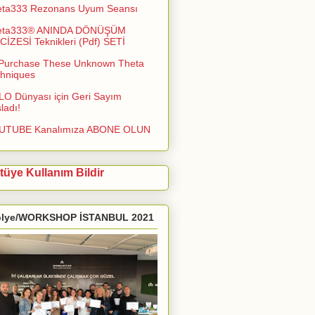
eta333 Rezonans Uyum Seansı
eta333® ANINDA DÖNÜŞÜM
İZESİ Teknikleri (Pdf) SETİ
Purchase These Unknown Theta
hniques
O Dünyası için Geri Sayım
ladı!
UTUBE Kanalımıza ABONE OLUN
tüye Kullanım Bildir
ölye/WORKSHOP İSTANBUL 2021