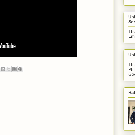
Un
Ser
The
Emb
Uni
The
Phi
Goo
Ha