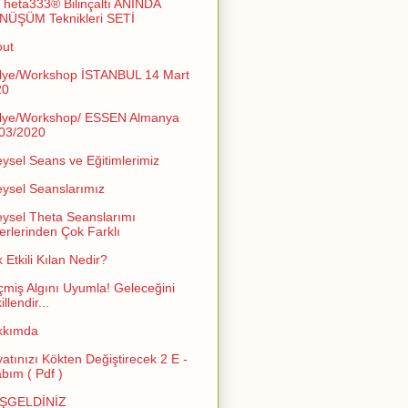
Theta333® Bilinçaltı ANINDA
NÜŞÜM Teknikleri SETİ
out
lye/Workshop İSTANBUL 14 Mart
20
lye/Workshop/ ESSEN Almanya
03/2020
eysel Seans ve Eğitimlerimiz
eysel Seanslarımız
eysel Theta Seanslarımı
erlerinden Çok Farklı
 Etkili Kılan Nedir?
miş Algını Uyumla! Geleceğini
llendir...
kkımda
atınızı Kökten Değiştirecek 2 E -
abım ( Pdf )
ŞGELDİNİZ