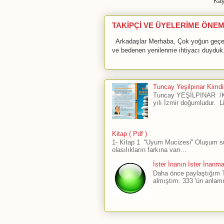
Kay
TAKİPÇİ VE ÜYELERİME ÖNEM
Arkadaşlar Merhaba, Çok yoğun geçen 
ve bedenen yenilenme ihtiyacı duyduk.
Tuncay Yeşilpınar Kimdir
Tuncay YEŞİLPINAR /Ku
yılı İzmir doğumludur. L
Kitap ( Pdf )
1- Kitap 1 ''Uyum Mucizesi'' Oluşum 
olasılıkların farkına varı...
İster İnanın İster İnanm
Daha önce paylaştığım The
almıştım. 333 'ün anlamı 