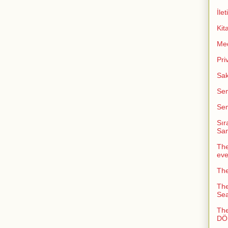
İlet
Kit
Me
Pri
Sak
Sem
Sem
Sır
San
The
ev
The
The
Sea
The
DÖN