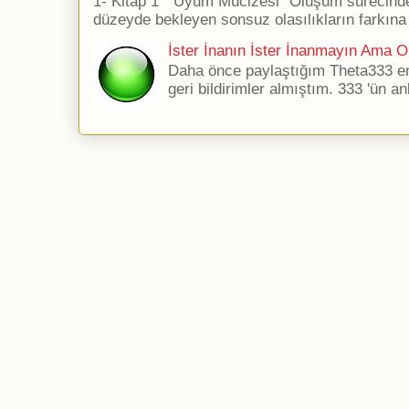
1- Kitap 1 ''Uyum Mucizesi'' Oluşum sürecind
düzeyde bekleyen sonsuz olasılıkların farkına 
İster İnanın İster İnanmayın Ama Ol
Daha önce paylaştığım Theta333 ener
geri bildirimler almıştım. 333 'ün an