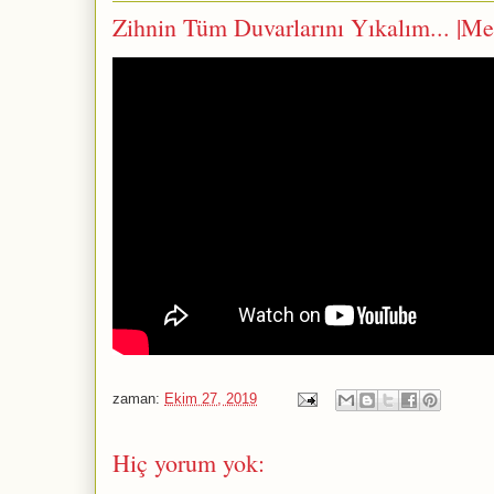
Zihnin Tüm Duvarlarını Yıkalım... |Me
zaman:
Ekim 27, 2019
Hiç yorum yok: