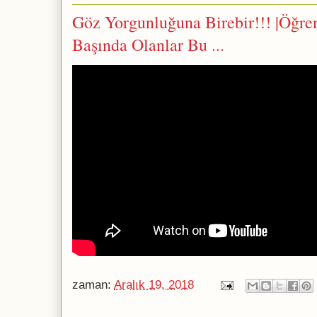
Göz Yorgunluğuna Birebir!!! |Öğrenc
Başında Olanlar Bu ...
zaman:
Aralık 19, 2018