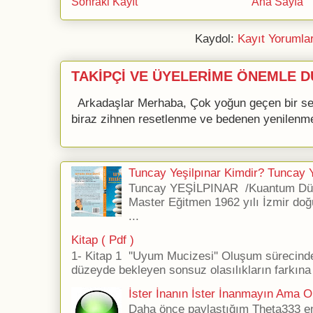
Sonraki Kayıt
Ana Sayfa
Kaydol:
Kayıt Yorumla
TAKİPÇİ VE ÜYELERİME ÖNEMLE D
Arkadaşlar Merhaba, Çok yoğun geçen bir se
biraz zihnen resetlenme ve bedenen yenilenme 
Tuncay Yeşilpınar Kimdir? Tuncay Ye
Tuncay YEŞİLPINAR /Kuantum Düş
Master Eğitmen 1962 yılı İzmir doğ
...
Kitap ( Pdf )
1- Kitap 1 ''Uyum Mucizesi'' Oluşum sürecind
düzeyde bekleyen sonsuz olasılıkların farkına 
İster İnanın İster İnanmayın Ama Ol
Daha önce paylaştığım Theta333 ener