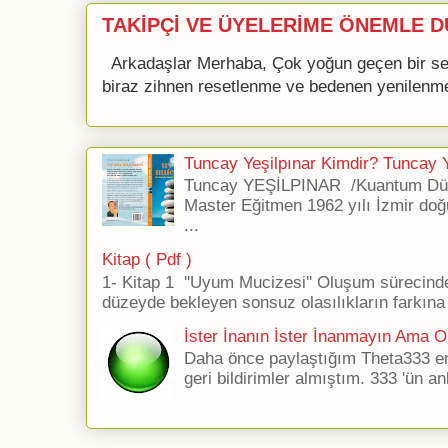
TAKİPÇİ VE ÜYELERİME ÖNEMLE D
Arkadaşlar Merhaba, Çok yoğun geçen bir se
biraz zihnen resetlenme ve bedenen yenilenme 
Tuncay Yeşilpınar Kimdir? Tuncay Ye
Tuncay YEŞİLPINAR /Kuantum Düş
Master Eğitmen 1962 yılı İzmir doğ
...
Kitap ( Pdf )
1- Kitap 1 ''Uyum Mucizesi'' Oluşum sürecind
düzeyde bekleyen sonsuz olasılıkların farkına 
İster İnanın İster İnanmayın Ama Ol
Daha önce paylaştığım Theta333 ener
geri bildirimler almıştım. 333 'ün an